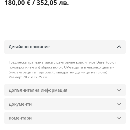
180,00 € / 352,05 лв.
Детайлно описание
Градинска трапезна маса с централен крак и плот Durel top от
полипропилен и фибростъкло с UV-защита в няколко цвята -
бял, антрацит и тортора. (с квадратни дупчици на плота)
Размер: 70 х 70 х 75 см
Допълнителна информация
Документи
Коментари