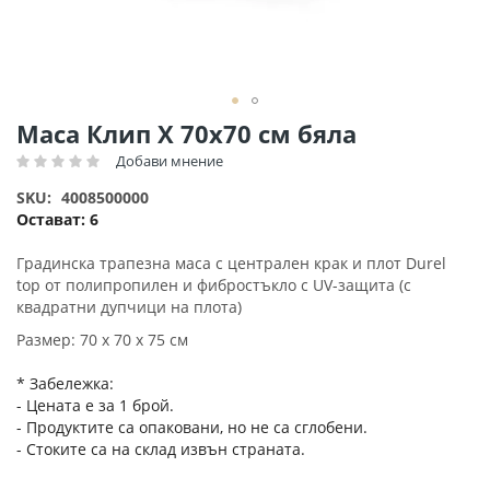
Преминете
Маса Клип Х 70х70 см бяла
към
Добави мнение
Рейтинг:
началото
на
SKU
4008500000
галерия
Остават:
6
със
снимки
Градинска трапезна маса с централен крак и плот Durel
top от полипропилен и фибростъкло с UV-защита (с
квадратни дупчици на плота)
Размер: 70 х 70 х 75 см
* Забележка:
- Цената е за 1 брой.
- Продуктите са опаковани, но не са сглобени.
- Стоките са на склад извън страната.