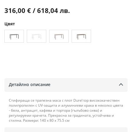
316,00 € / 618,04 лв.
Цвят
Детайлно описание
Стифираща се трапезна маса с плот Durel top висококачествен
полипропилен с UV-защита и алуминиеви крака в няколко цвята
- бяла, антрацит, кафява и тортора (гълъбово сива) и
регулируеми крачета. Прекрасна за градината, устойчива и
стилна. Размери: 140 х 80 х 75.5 см