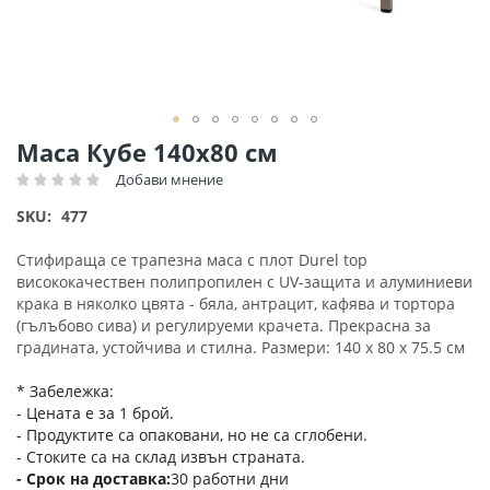
Преминете
Маса Кубе 140х80 см
към
Добави мнение
Рейтинг:
началото
на
SKU
477
галерия
със
Стифираща се трапезна маса с плот Durel top
снимки
висококачествен полипропилен с UV-защита и алуминиеви
крака в няколко цвята - бяла, антрацит, кафява и тортора
(гълъбово сива) и регулируеми крачета. Прекрасна за
градината, устойчива и стилна. Размери: 140 х 80 х 75.5 см
* Забележка:
- Цената е за 1 брой.
- Продуктите са опаковани, но не са сглобени.
- Стоките са на склад извън страната.
Срок на доставка
30 работни дни