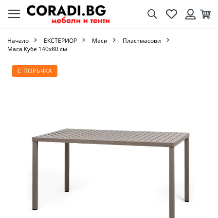
Търсене
Любими
Кол
Вход
Начало
ЕКСТЕРИОР
Маси
Пластмасови
Маса Кубе 140х80 см
Преминете
С ПОРЪЧКА
към
края
на
галерията
на
изображенията