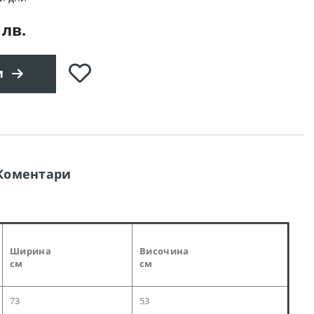
 лв.
Добави
и
в
любими
Коментари
Ширина
Височина
см
см
73
53