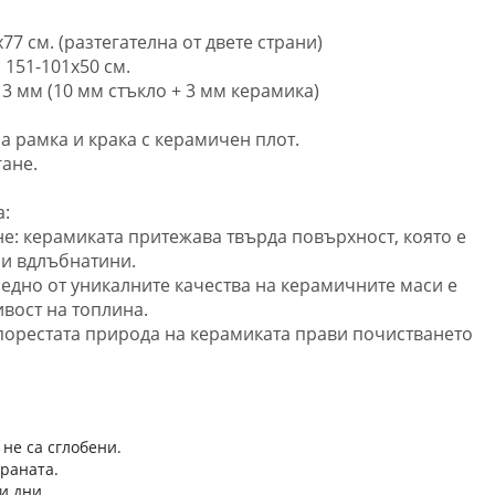
77 см. (разтегателна от двете страни)
 151-101x50 см.
3 мм (10 мм стъкло + 3 мм керамика)
 рамка и крака с керамичен плот.
гане.
а:
не: керамиката притежава твърда повърхност, която е
 и вдлъбнатини.
 едно от уникалните качества на керамичните маси е
ивост на топлина.
епорестата природа на керамиката прави почистването
 не са сглобени.
траната.
и дни