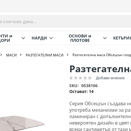
НТИ и
ОСНОВИ и
НАРДИ
КЕТЪРИ
ОРИ
ПЛОТОВЕ
Разтегателна маса Обсешън голд
МАСИ
РАЗТЕГАТЕЛНИ МАСИ
Разтегателн
Добави мнение
Рейтинг:
SKU
0538106
Остават:
14
Серия Обсешън създава нов
употреба механизми за раз
ламиниран с допълнително 
невероятен дизайн в цвят 
всеки сантиметър от тази 