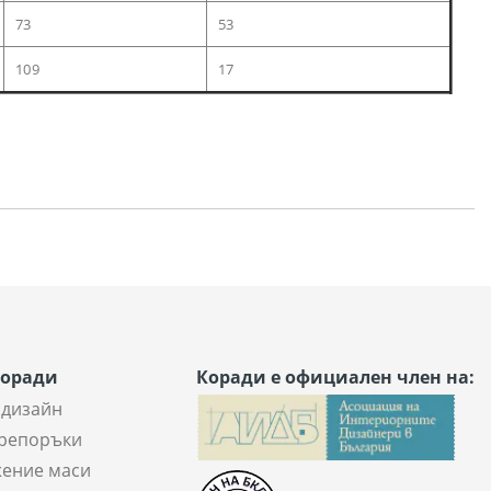
73
53
109
17
Коради
Коради е официален член на:
 дизайн
репоръки
ение маси