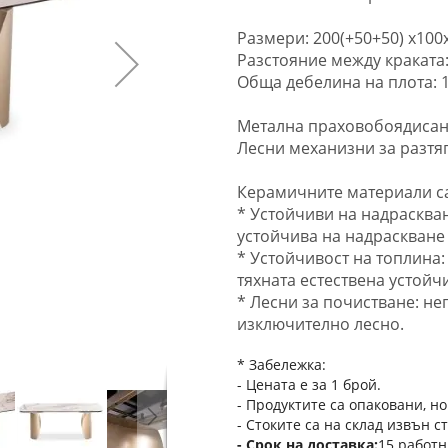
Размери: 200(+50+50) x100x
Разстояние между краката:
Обща дебелина на плота: 1
Метална праховобоядисана
Лесни механизни за разтя
Керамичните материали с
* Устойчиви на надрасква
устойчива на надраскване
* Устойчивост на топлина:
тяхната естествена устойч
* Лесни за почистване: н
изключително лесно.
* Забележка:
- Цената е за 1 брой.
- Продуктите са опаковани, но
- Стоките са на склад извън с
Срок на доставка
15 работн