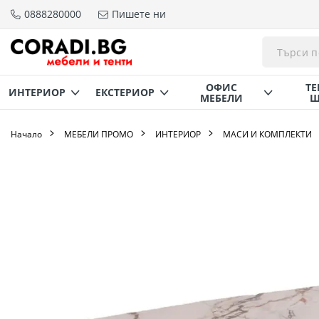
0888280000
Пишете ни
Прескачане
към
съдържанието
ОФИС
ТЕ
ИНТЕРИОР
ЕКСТЕРИОР
МЕБЕЛИ
Щ
Начало
МЕБЕЛИ ПРОМО
ИНТЕРИОР
МАСИ И КОМПЛЕКТИ
Преминете
към
края
на
галерията
на
изображенията