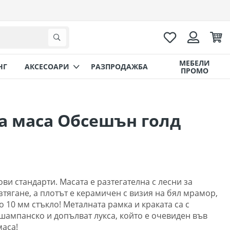
Любими
Коли
Търсене
Вход
МЕБЕЛИ
НГ
AКСЕСОАРИ
РАЗПРОДАЖБА
ПРОМО
а маса Обсешън голд
и стандарти. Масата е разтегателна с лесни за
тягане, а плотът е керамичен с визия на бял мрамор,
10 мм стъкло! Металната рамка и краката са с
шампанско и допълват лукса, който е очевиден във
маса!