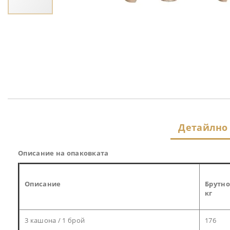
Преминете
към
началото
на
галерия
със
снимки
Детайлно
Описание на опаковката
Описание
Брутно
кг
3 кашона / 1 брой
176