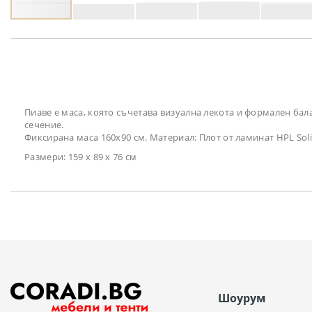
Преминете
към
началото
на
галерия
със
снимки
Пиаве е маса, която съчетава визуална лекота и формален ба
сечение.
Фиксирана маса 160x90 см. Материал: Плот от ламинат HPL Sol
Размери: 159 х 89 х 76 см
Шоурум