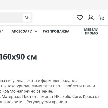
Любими
Коли
Търсене
Вход
МЕБЕЛИ
НГ
AКСЕСОАРИ
РАЗПРОДАЖБА
ПРОМО
160х90 см
ава визуална лекота и формален баланс с
нък текстуриран ламинатен плот, заоблени ъгли и
с кръгло напречно сечение.
 Материал: Плот от ламинат HPL Solid Core. Крака от
ово покритие. Регулируеми крачета.