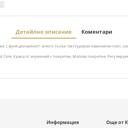
Детайлно описание
Коментари
ланс с функционалност: много тънък текстуриран ламинатен плот, з
id Core. Крака от алуминий с покритие. Матово покритие. Регулируе
Информация
Още от 