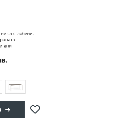
 не са сглобени.
траната.
и дни
лв.
Добави
и
в
любими