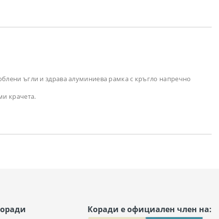
аоблени ъгли и здрава алуминиева рамка с кръгло напречно
ми крачета.
Коради
Коради е официален член на: