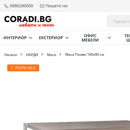
0888280000
Пишете ни
Прескачане
към
съдържанието
ОФИС
ТЕ
ИНТЕРИОР
ЕКСТЕРИОР
МЕБЕЛИ
Щ
Маса Пиаве 160х90 см
Начало
НАРДИ
Маси
Преминете
С ПОРЪЧКА
към
края
на
галерията
на
изображенията