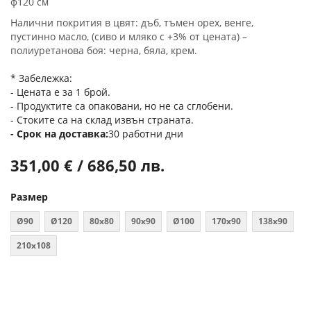
ф120 см
Налични покрития в цвят: дъб, тъмен орех, венге,
пустинно масло, (сиво и мляко с +3% от цената) –
полиуретанова боя: черна, бяла, крем.
* Забележка:
- Цената е за 1 брой.
- Продуктите са опаковани, но не са сглобени.
- Стоките са на склад извън страната.
Срок на доставка
30 работни дни
351,00 € / 686,50 лв.
Размер
Ø90
Ø120
80х80
90х90
Ø100
170x90
138x90
210x108