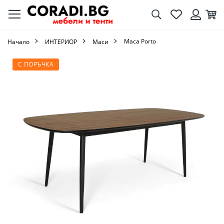
Търсене
Любими
Кол
Вход
Маса Porto
Начало
ИНТЕРИОР
Маси
Преминете
С ПОРЪЧКА
към
края
на
галерията
на
изображенията