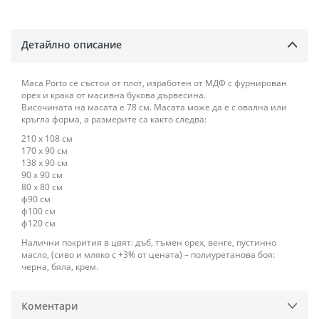
Детайлно описание
Маса Porto се състои от плот, изработен от МДФ с фурнирован
орех и крака от масивна букова дървесина.
Височината на масата е 78 см. Масата може да е с овална или
кръгла форма, а размерите са както следва:
210 х 108 см
170 х 90 см
138 х 90 см
90 х 90 см
80 х 80 см
ф90 см
ф100 см
ф120 см
Налични покрития в цвят: дъб, тъмен орех, венге, пустинно
масло, (сиво и мляко с +3% от цената) – полиуретанова боя:
черна, бяла, крем.
Коментари