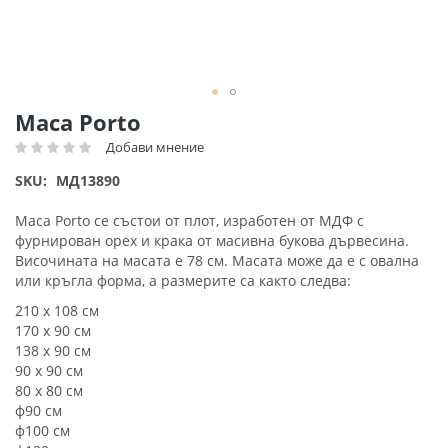
Преминете
Маса Porto
към
Добави мнение
Рейтинг:
началото
на
SKU
МД13890
галерия
със
Маса Porto се състои от плот, изработен от МДФ с
снимки
фурнирован орех и крака от масивна букова дървесина.
Височината на масата е 78 см. Масата може да е с овална
или кръгла форма, а размерите са както следва:
210 х 108 см
170 х 90 см
138 х 90 см
90 х 90 см
80 х 80 см
ф90 см
ф100 см