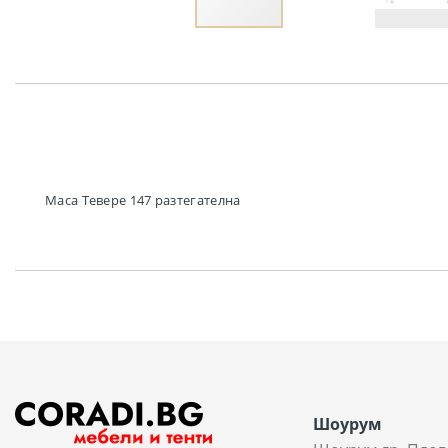
Преминете
към
началото
на
галерия
със
снимки
Маса Тевере 147 разтегателна
Шоурум