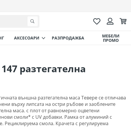
Любими
Коли
Търсене
Вход
МЕБЕЛИ
НГ
AКСЕСОАРИ
РАЗПРОДАЖБА
ПРОМО
 147 разтегателна
гичната външна разтегателна маса Тевере се отличава
чени върху липсата на остри ръбове и заоблените
телна маса. с плот от равномерно оцветени
ови смоли* с UV добавки. Рамка от алуминий с
е. Рециклируема смола. Крачета с регулируема