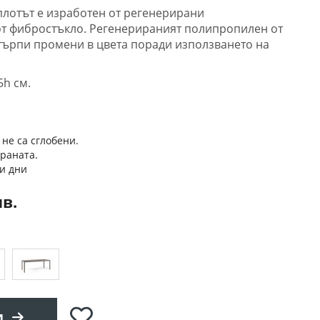
плотът е изработен от регенерирани
т фибростъкло. Регенерираният полипропилен от
ърпи промени в цвета поради използването на
5h см.
 не са сглобени.
траната.
и дни
лв.
Добави
и
в