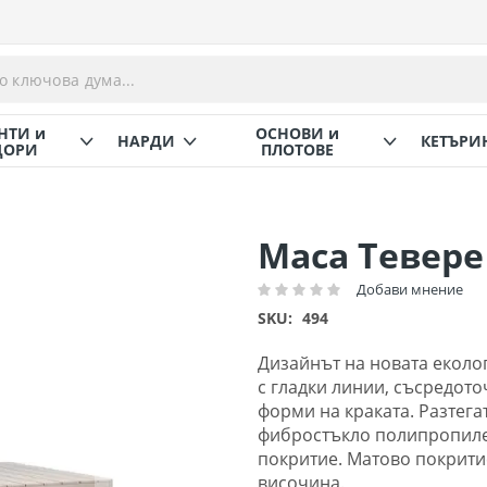
НТИ и
ОСНОВИ и
НАРДИ
КЕТЪРИ
ОРИ
ПЛОТОВЕ
Маса Тевере
Добави мнение
Рейтинг:
SKU
494
Дизайнът на новата еколо
с гладки линии, съсредото
форми на краката. Разтега
фибростъкло полипропилен
покритие. Матово покрити
височина.