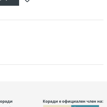
любими
Коради
Коради е официален член на: