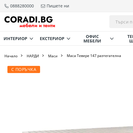
0888280000
Пишете ни
Прескачане
към
съдържанието
ОФИС
ТЕ
ИНТЕРИОР
ЕКСТЕРИОР
МЕБЕЛИ
Щ
Маса Тевере 147 разтегателна
Начало
НАРДИ
Маси
Преминете
С ПОРЪЧКА
към
края
на
галерията
на
изображенията