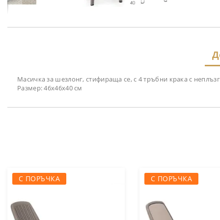
Преминете
към
началото
на
Д
галерия
със
снимки
Масичка за шезлонг, стифираща се, с 4 тръбни крака с неплъз
Размер: 46х46х40 см
С ПОРЪЧКА
С ПОРЪЧКА