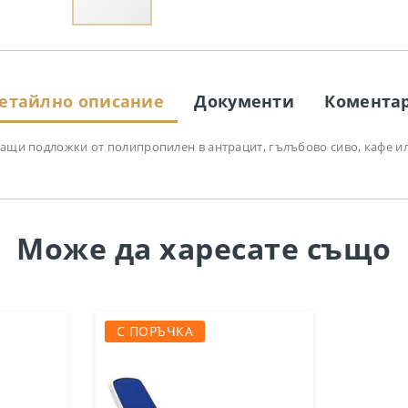
етайлно описание
Документи
Комента
гащи подложки от полипропилен в антрацит, гълъбово сиво, кафе ил
Може да
харесате също
С ПОРЪЧКА