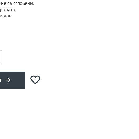
 не са сглобени.
траната.
и дни
Добави
и
в
любими