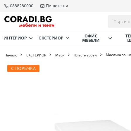
0888280000
Пишете ни
Прескачане
към
съдържанието
ОФИС
ТЕ
ИНТЕРИОР
ЕКСТЕРИОР
МЕБЕЛИ
Щ
Масичка за ш
Начало
ЕКСТЕРИОР
Маси
Пластмасови
Преминете
С ПОРЪЧКА
към
края
на
галерията
на
изображенията