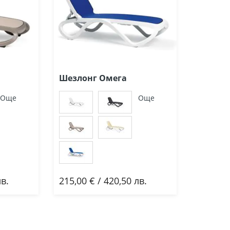
Шезлонг Омега
Още
Още
лв.
215,00 € / 420,50 лв.
Добави