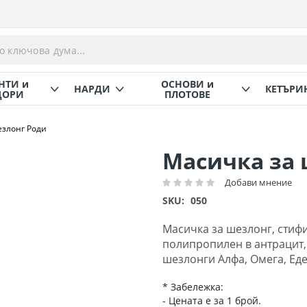
НТИ и
ОСНОВИ и
НАРДИ
КЕТЪРИ
ОРИ
ПЛОТОВЕ
езлонг Роди
Масичка за 
Добави мнение
Рейтинг:
SKU
050
Масичка за шезлонг, стифи
полипропилен в антрацит,
шезлонги Алфа, Омега, Еде
* Забележка:
- Цената е за 1 брой.