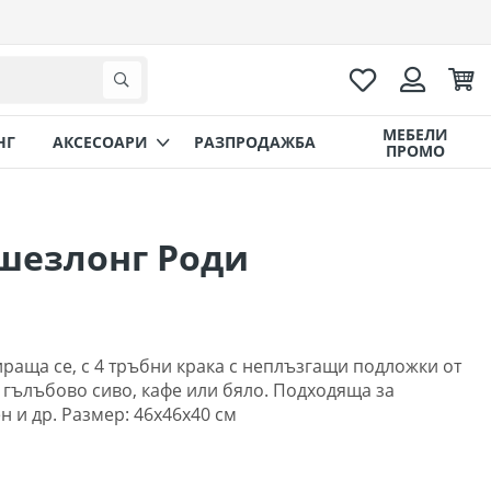
Любими
Коли
Търсене
Вход
МЕБЕЛИ
НГ
AКСЕСОАРИ
РАЗПРОДАЖБА
ПРОМО
шезлонг Роди
раща се, с 4 тръбни крака с неплъзгащи подложки от
 гълъбово сиво, кафе или бяло. Подходяща за
н и др. Размер: 46х46х40 см