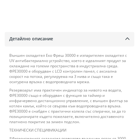
Детайлно описание
Външен охладител Еко Фреш 30000 е изпарителен охладител с
UV антибактериално устройство, което е идеалният продукт за
охлаждане на големи пространства в индустриална среда.
ФРЕ30000 е оборудван с LCD контролен панел, с аксиална
скорост на потока, регулируема на 3 нива и също така е
осигурена връзка с водопроводната мрежа.
Резервоарът има практичен индикатор за нивото на водата,
ФРЕ30000 също е оборудван с функция за таймер и
инфрачервено дистанционно управление, с външен филтър за
котлен камък, който се свързва към водопроводната връзка.
ФРЕ30000 е снабден с практични колела със спирачки, за да го
позиционирате където пожелаете, включително доставеното
платнено покритие за зимен подслон.
ТЕХНИЧЕСКИ СПЕЦИФИКАЦИИ
*Изпарителният охладител позволява въздушен поток от 3000