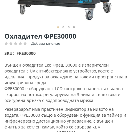
Преминете
Охладител ФРЕ30000
към
Добави мнение
Рейтинг:
началото
на
SKU
FRE30000
галерия
със
Външен охладител Еко Фреш 30000 е изпарителен
снимки
охладител с UV антибактериално устройство, което е
идеалният продукт за охлаждане на големи пространства в
индустриална среда.
ФРЕ30000 е оборудван с LCD контролен панел, с аксиална
скорост на потока, регулируема на 3 нива и също така е
осигурена връзка с водопроводната мрежа.
Резервоарът има практичен индикатор за нивото на
водата, ФРЕ30000 също е оборудван с функция за таймер и
инфрачервено дистанционно управление, с външен
филтър за котлен камък, който се свързва към