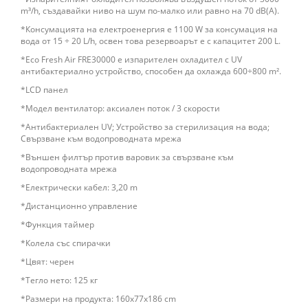
m³/h, създавайки ниво на шум по-малко или равно на 70 dB(A).
*Консумацията на електроенергия е 1100 W за консумация на
вода от 15 ÷ 20 L/h, освен това резервоарът е с капацитет 200 L.
*Eco Fresh Air FRE30000 е изпарителен охладител с UV
антибактериално устройство, способен да охлажда 600÷800 m².
*LCD панел
*Модел вентилатор: аксиален поток / 3 скорости
*Антибактериален UV; Устройство за стерилизация на вода;
Свързване към водопроводната мрежа
*Външен филтър против варовик за свързване към
водопроводната мрежа
*Електрически кабел: 3,20 m
*Дистанционно управление
*Функция таймер
*Колела със спирачки
*Цвят: черен
*Тегло нето: 125 кг
*Размери на продукта: 160x77x186 cm