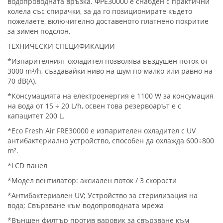
водопроводната връзка. ФРЕ30000 е снабден с практични
колела със спирачки, за да го позиционирате където
пожелаете, включително доставеното платнено покритие
за зимен подслон.
ТЕХНИЧЕСКИ СПЕЦИФИКАЦИИ
*Изпарителният охладител позволява въздушен поток от
3000 m³/h, създавайки ниво на шум по-малко или равно на
70 dB(A).
*Консумацията на електроенергия е 1100 W за консумация
на вода от 15 ÷ 20 L/h, освен това резервоарът е с
капацитет 200 L.
*Eco Fresh Air FRE30000 е изпарителен охладител с UV
антибактериално устройство, способен да охлажда 600÷800
m².
*LCD панел
*Модел вентилатор: аксиален поток / 3 скорости
*Антибактериален UV; Устройство за стерилизация на
вода; Свързване към водопроводната мрежа
*Външен филтър против варовик за свързване към