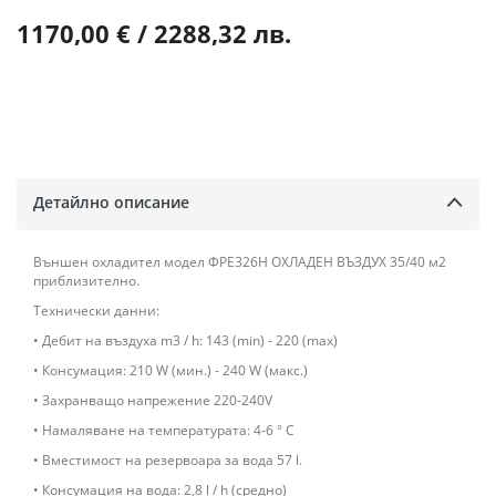
1170,00 € / 2288,32 лв.
Детайлно описание
Външен охладител модел ФРЕ326Н ОХЛАДЕН ВЪЗДУХ 35/40 м2
приблизително.
Технически данни:
• Дебит на въздуха m3 / h: 143 (min) - 220 (max)
• Консумация: 210 W (мин.) - 240 W (макс.)
• Захранващо напрежение 220-240V
• Намаляване на температурата: 4-6 ° C
• Вместимост на резервоара за вода 57 l.
• Консумация на вода: 2,8 l / h (средно)