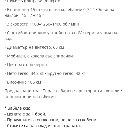
• Шум: 55 (min) - 68 (max) dB
• Екшън лъч 15 m • ъгъл на колебание 0-72 ° • Ъгъл на
наклон –15 ° / + 15 °
• 3 скорости 1100–1250–1400 об / мин
• С антибактериално устройство за UV стерилизация на
вода
• Диаметър на витлото. 65 см
• Мобилен, с колела със спирачки
• Цвят: матово черно
• Нето тегло: 34,2 кг • Брутно тегло: 42 кг
• Височина 185 см
Предназначен за : Тераса - барове - ресторанти - хотели •
външни зони на събития
* Забележка:
- Цената е за 1 брой.
- Продуктите са опаковани, но не са сглобени.
- Стоките са на склад извън страната.