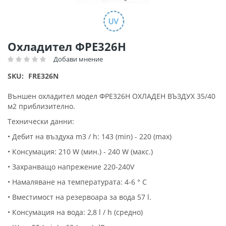
Преминете
Охладител ФРЕ326Н
към
Добави мнение
Рейтинг:
началото
на
SKU
FRE326N
галерия
със
Външен охладител модел ФРЕ326Н ОХЛАДЕН ВЪЗДУХ 35/40
снимки
м2 приблизително.
Технически данни:
• Дебит на въздуха m3 / h: 143 (min) - 220 (max)
• Консумация: 210 W (мин.) - 240 W (макс.)
• Захранващо напрежение 220-240V
• Намаляване на температурата: 4-6 ° C
• Вместимост на резервоара за вода 57 l.
• Консумация на вода: 2,8 l / h (средно)