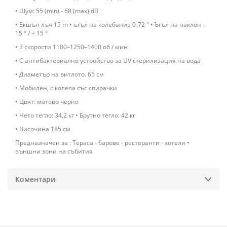
• Шум: 55 (min) - 68 (max) dB
• Екшън лъч 15 m • ъгъл на колебание 0-72 ° • Ъгъл на наклон –
15 ° / + 15 °
• 3 скорости 1100–1250–1400 об / мин
• С антибактериално устройство за UV стерилизация на вода
• Диаметър на витлото. 65 см
• Мобилен, с колела със спирачки
• Цвят: матово черно
• Нето тегло: 34,2 кг • Брутно тегло: 42 кг
• Височина 185 см
Предназначен за : Тераса - барове - ресторанти - хотели •
външни зони на събития
Коментари