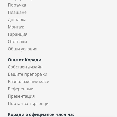
Поръчка
Плащане
Доставка
Монтаж
Гаранция
Отстъпки
Общи условия
Още от Коради
Собствен дизайн
Вашите препоръки
Разположение маси
Референции
Презентация
Портал за търговци
Коради е официален член на: