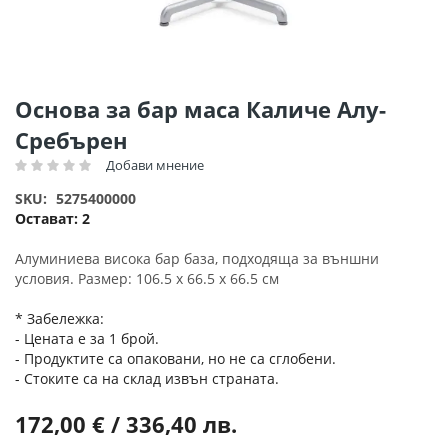
Преминете
Основа за бар маса Каличе Алу-
към
Сребърен
началото
на
Добави мнение
Рейтинг:
галерия
SKU
5275400000
със
Остават:
2
снимки
Алуминиева висока бар база, подходяща за външни
условия. Размер: 106.5 х 66.5 х 66.5 см
* Забележка:
- Цената е за 1 брой.
- Продуктите са опаковани, но не са сглобени.
- Стоките са на склад извън страната.
172,00 € / 336,40 лв.