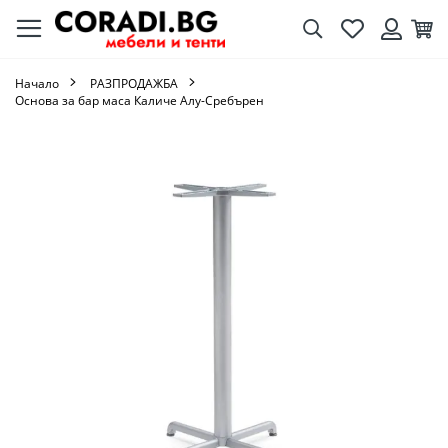
Търсене
Любими
Кол
Вход
Начало
РАЗПРОДАЖБА
Основа за бар маса Каличе Алу-Сребърен
Преминете
към
края
на
галерията
на
изображенията