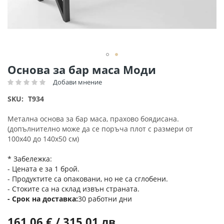
Преминете
Основа за бар маса Моди
към
Добави мнение
Рейтинг:
началото
на
SKU
T934
галерия
със
Метална основа за бар маса, прахово боядисана.
снимки
(допълнително може да се поръча плот с размери от
100х40 до 140х50 см)
* Забележка:
- Цената е за 1 брой.
- Продуктите са опаковани, но не са сглобени.
- Стоките са на склад извън страната.
Срок на доставка
30 работни дни
161,06 € / 315,01 лв.