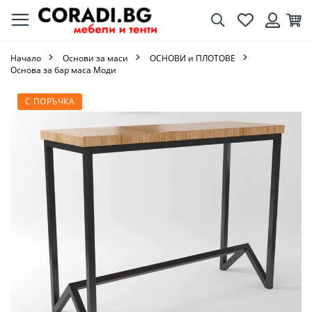
Търсене
Любими
Кол
Вход
Начало
Основи за маси
ОСНОВИ и ПЛОТОВЕ
Основа за бар маса Моди
Преминете
С ПОРЪЧКА
към
края
на
галерията
на
изображенията