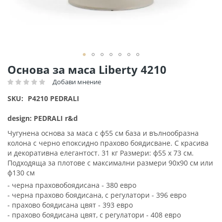
Преминете
Основа за маса Liberty 4210
към
Добави мнение
Рейтинг:
началото
на
SKU
P4210 PEDRALI
галерия
със
design: PEDRALI r&d
снимки
Чугунена основа за маса с ф55 см база и вълнообразна
колона с черно епоксидно прахово боядисване. С красива
и декоративна елегантост. 31 кг Размери: ф55 х 73 см.
Подходяща за плотове с максимални размери 90х90 см или
ф130 см
- черна праховобоядисана - 380 евро
- черна прахово боядисана, с регулатори - 396 евро
- прахово боядисана цвят - 393 евро
- прахово боядисана цвят, с регулатори - 408 евро