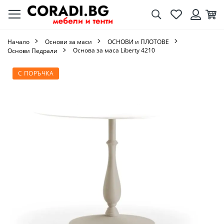
Търсене
Любими
Кол
Вход
Начало
Основи за маси
ОСНОВИ и ПЛОТОВЕ
Основа за маса Liberty 4210
Основи Педрали
Преминете
С ПОРЪЧКА
към
края
на
галерията
на
изображенията