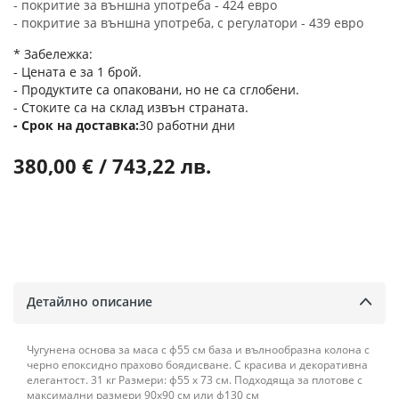
- покритие за външна употреба - 424 евро
- покритие за външна употреба, с регулатори - 439 евро
* Забележка:
- Цената е за 1 брой.
- Продуктите са опаковани, но не са сглобени.
- Стоките са на склад извън страната.
Срок на доставка
30 работни дни
380,00 € / 743,22 лв.
Детайлно описание
Чугунена основа за маса с ф55 см база и вълнообразна колона с
черно епоксидно прахово боядисване. С красива и декоративна
елегантост. 31 кг Размери: ф55 х 73 см. Подходяща за плотове с
максимални размери 90х90 см или ф130 см