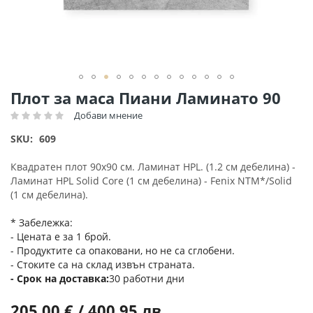
Преминете
Плот за маса Пиани Ламинато 90
към
Добави мнение
Рейтинг:
началото
на
SKU
609
галерия
със
Квадратен плот 90х90 см. Ламинат HPL. (1.2 см дебелина) -
снимки
Ламинат HPL Solid Core (1 см дебелина) - Fenix NTM*/Solid
(1 см дебелина).
* Забележка:
- Цената е за 1 брой.
- Продуктите са опаковани, но не са сглобени.
- Стоките са на склад извън страната.
Срок на доставка
30 работни дни
205,00 € / 400,95 лв.