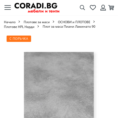
Търсене
Любими
Кол
Вход
Начало
Плотове за маси
ОСНОВИ и ПЛОТОВЕ
Плот за маса Пиани Ламинато 90
Плотове HPL Нарди
Преминете
С ПОРЪЧКА
към
края
на
галерията
на
изображенията