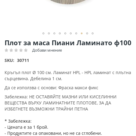
Преминете
Плот за маса Пиани Ламинато ф100
към
Добави мнение
Рейтинг:
началото
на
SKU
30711
галерия
със
Кръгъл плот Ø 100 см. Ламинат HPL - HPL ламинат с плътна
снимки
сърцевина. Дебелина 1 см.
Да се ​​използва с основи: Фраска макси фикс
Забележка: НЕ ОСТАВЯЙТЕ МАЗНИ ИЛИ КИСЕЛИННИ
ВЕЩЕСТВА ВЪРХУ ЛАМИНАТНИТЕ ПЛОТОВЕ, ЗА ДА
ИЗБЕГНЕТЕ ВЪЗМОЖНИ ТРАЙНИ ПЕТНА
* Забележка:
- Цената е за 1 брой.
- Продуктите са опаковани, но не са сглобени.