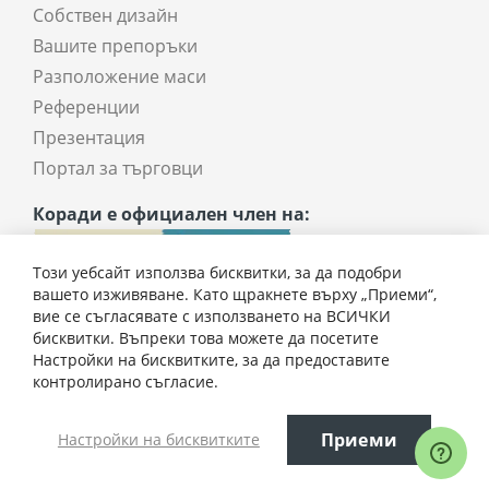
Собствен дизайн
Вашите препоръки
Разположение маси
Референции
Презентация
Портал за търговци
Коради е официален член на:
Този уебсайт използва бисквитки, за да подобри
вашето изживяване. Като щракнете върху „Приеми“,
вие се съгласявате с използването на ВСИЧКИ
бисквитки. Въпреки това можете да посетите
Настройки на бисквитките, за да предоставите
250,00 € / 488,96 лв.
контролирано съгласие.
Всички права запазени © 2025 coradi.bg
Приеми
Настройки на бисквитките
Добави
Електронен магазин
разработен и поддържан от