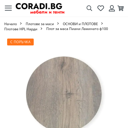
Търсене
Любими
Кол
Вход
Начало
Плотове за маси
ОСНОВИ и ПЛОТОВЕ
Плот за маса Пиани Ламинато ф100
Плотове HPL Нарди
Преминете
С ПОРЪЧКА
към
края
на
галерията
на
изображенията