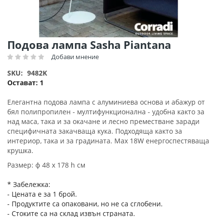
Преминете
Подова лампа Sasha Piantana
към
Добави мнение
Рейтинг:
началото
на
SKU
9482K
галерия
Остават:
1
със
снимки
Елегантна подова лампа с алуминиева основа и абажур от
бял полипропилен - мултифункционална - удобна както за
над маса, така и за окачане и лесно преместване заради
специфичната закачваща кука. Подходяща както за
интериор, така и за градината. Max 18W енергоспестяваща
крушка.
Размер: ф 48 х 178 h см
* Забележка:
- Цената е за 1 брой.
- Продуктите са опаковани, но не са сглобени.
- Стоките са на склад извън страната.