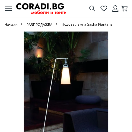
Търсене
Любими
Кол
Вход
Подова лампа Sasha Piantana
Начало
РАЗПРОДАЖБА
Преминете
към
края
на
галерията
на
изображенията