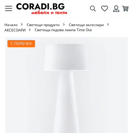
Търсене
Любими
Кол
Вход
Начало
Светещи продукти
Светещи аксесоари
Светеща подова лампа Time Out
AКСЕСОАРИ
Преминете
С ПОРЪЧКА
към
края
на
галерията
на
изображенията