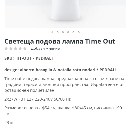
Преминете
Светеща подова лампа Time Out
към
Добави мнение
Рейтинг:
началото
на
SKU
ПT-OUT - PEDRALI
галерия
със
design: alberto basaglia & natalia rota nodari / PEDRALI
снимки
Time out е подова лампа, предназначена за осветяване на
градини, тераси и външни пространства. Изработена е от
ротационен полиетилен.
2x27W FBT E27 220-240V 50/60 Hz
Размери: основа - ф54 см, шапка ф80х45 см, височина 190
см
23 кг