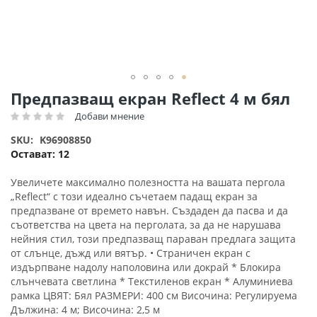
Преминете
Предпазващ екран Reflect 4 м бял
към
Добави мнение
Рейтинг:
началото
на
SKU
K96908850
галерия
Остават:
12
със
снимки
Увеличете максимално полезността на вашата пергола
„Reflect“ с този идеално съчетаем падащ екран за
предпазване от времето навън. Създаден да пасва и да
съответства на цвета на перголата, за да не нарушава
нейния стил, този предпазващ параван предлага защита
от слънце, дъжд или вятър. • Страничен екран с
издърпване надолу наполовина или докрай * Блокира
слънчевата светлина * Текстиленов екран * Алуминиева
рамка ЦВЯТ: Бял РАЗМЕРИ: 400 см Височина: Регулируема
Дължина: 4 м; Височина: 2,5 м