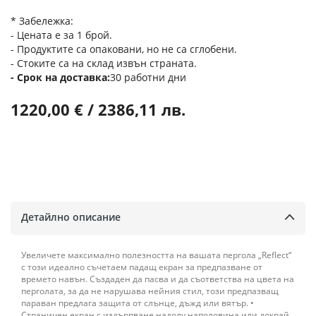
* Забележка:
- Цената е за 1 брой.
- Продуктите са опаковани, но не са сглобени.
- Стоките са на склад извън страната.
Срок на доставка
30 работни дни
1220,00 € / 2386,11 лв.
Детайлно описание
Увеличете максимално полезността на вашата пергола „Reflect“
с този идеално съчетаем падащ екран за предпазване от
времето навън. Създаден да пасва и да съответства на цвета на
перголата, за да не нарушава нейния стил, този предпазващ
параван предлага защита от слънце, дъжд или вятър. •
Страничен екран с издърпване надолу наполовина или докрай