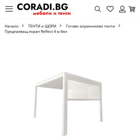
Търсене
Любими
Кол
Вход
Начало
ТЕНТИ и ЩОРИ
Готови алуминиеви тенти
Предпазващ екран Reflect 4 м бял
Преминете
към
края
на
галерията
на
изображенията