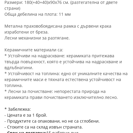
Размери: 180(+40+40)x90x76 см. (разтегателна от двете
страни)
Обща дебелина на плота: 11 мм
Метална праховобоядисана рамка с дървени крака
изработени от бреза.
Лесни механизни за разтягане.
Керамичните материали са:
* Устойчиви на надраскване: керамиката притежава
твърда повърхност, която е устойчива на надраскване и
вдлъбнатини.
* Устойчивост на топлина: едно от уникалните качества на
керамичните маси е тяхната естествена устойчивост на
топлина.
* Лесни за почистване: непорестата природа на
керамиката прави почистването изключително лесно.
* Забележка:
- Цената е за 1 брой.
- Продуктите са опаковани, но не са сглобени.
- Стоките са на склад извън страната.
Срок на доставка
15 работни дни