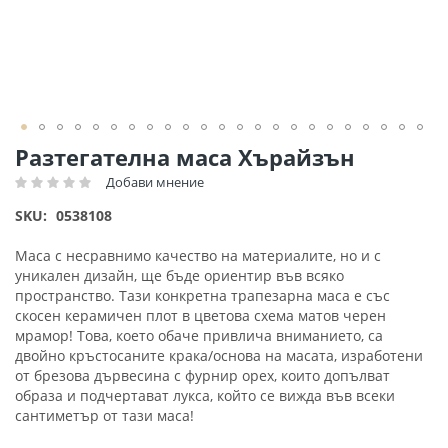
Преминете
Разтегателна маса Хърайзън
към
Добави мнение
Рейтинг:
началото
на
SKU
0538108
галерия
със
Маса с несравнимо качество на материалите, но и с
снимки
уникален дизайн, ще бъде ориентир във всяко
пространство. Тази конкретна трапезарна маса е със
скосен керамичен плот в цветова схема матов черен
мрамор! Това, което обаче привлича вниманието, са
двойно кръстосаните крака/основа на масата, изработени
от брезова дървесина с фурнир орех, които допълват
образа и подчертават лукса, който се вижда във всеки
сантиметър от тази маса!