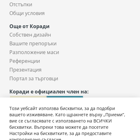
Отстъпки
Общи условия
Още от Коради
Собствен дизайн
Вашите препоръки
Разположение маси
Референции
Презентация
Портал за търговци
Коради е официален член на:
Този уебсайт използва бисквитки, за да подобри
вашето изживяване. Като щракнете върху „Приеми“,
вие се съгласявате с използването на ВСИЧКИ
бисквитки. Въпреки това можете да посетите
Настройки на бисквитките, за да предоставите
1377,70 € / 2694,55 лв.
контролирано съгласие.