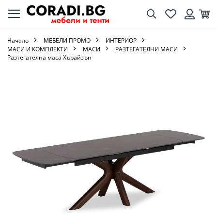
Търсене
Любими
Кол
Вход
Начало
МЕБЕЛИ ПРОМО
ИНТЕРИОР
МАСИ И КОМПЛЕКТИ
МАСИ
РАЗТЕГАТЕЛНИ МАСИ
Разтегателна маса Хърайзън
Преминете
към
края
на
галерията
на
изображенията