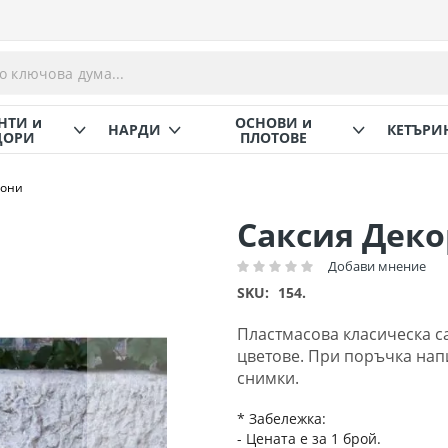
НТИ и
ОСНОВИ и
НАРДИ
КЕТЪРИ
ОРИ
ПЛОТОВЕ
мони
Саксия Дек
Добави мнение
Рейтинг:
SKU
154.
Пластмасова класическа с
цветове. При поръчка нап
снимки.
* Забележка:
- Цената е за 1 брой.