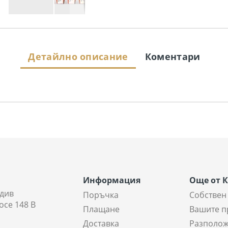
Детайлно описание
Коментари
Информация
Още от 
див
Поръчка
Собствен
осе 148 В
Плащане
Вашите п
Доставка
Разполож