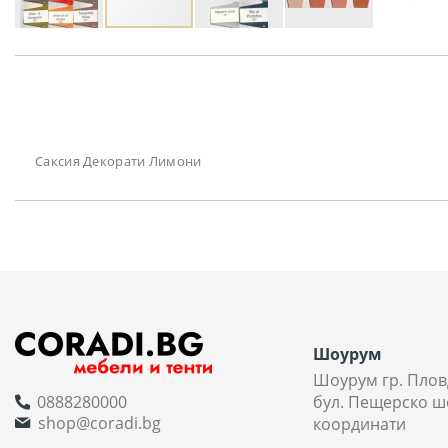
Преминете
към
началото
на
галерия
със
снимки
Саксия Декорати Лимони
Шоурум
Шоурум гр. Плов
0888280000
бул. Пещерско ш
shop@coradi.bg
координати