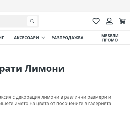
Любими
Коли
Търсене
Вход
МЕБЕЛИ
НГ
AКСЕСОАРИ
РАЗПРОДАЖБА
ПРОМО
орати Лимони
аксия с декорация лимони в различни размери и
ишете името на цвета от посочените в галерията