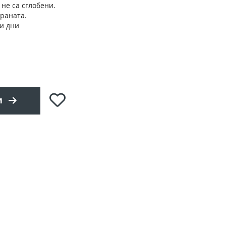
 не са сглобени.
траната.
и дни
Добави
и
в
любими