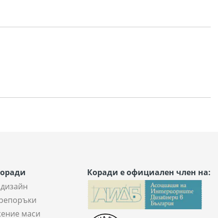
Коради
Коради е официален член на:
 дизайн
репоръки
ение маси