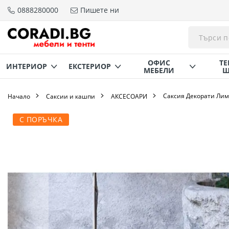
0888280000
Пишете ни
Прескачане
към
съдържанието
ОФИС
ТЕ
ИНТЕРИОР
ЕКСТЕРИОР
МЕБЕЛИ
Щ
Саксия Декорати Ли
Начало
Саксии и кашпи
AКСЕСОАРИ
Преминете
С ПОРЪЧКА
към
края
на
галерията
на
изображенията