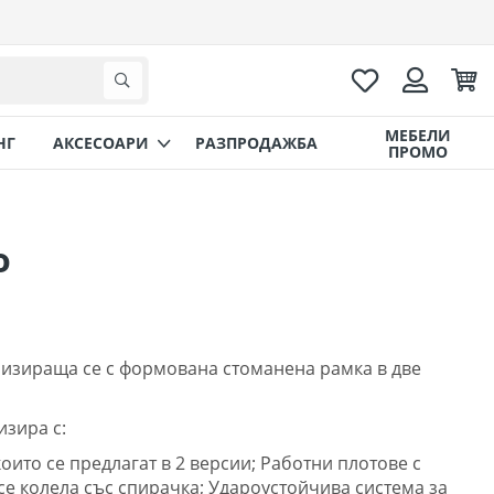
Любими
Коли
Търсене
Вход
МЕБЕЛИ
НГ
AКСЕСОАРИ
РАЗПРОДАЖБА
ПРОМО
o
ризираща се с формована стоманена рамка в две
изира с:
оито се предлагат в 2 версии; Работни плотове с
се колела със спирачка; Удароустойчива система за