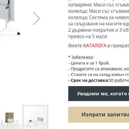
затваряне; Маси със сгъва
колелца; Маси със сгъваем
колелца; Система за нивел
за свързване на масите ед
2 дървени покрития и 3 об
превоз на 5 маси
Вижте
КАТАЛОГА
в прикре
* Забележка:
- Цената е за 1 брой.
- Продуктите са опаковани, но
- Стоките са на склад извън с
Срок на доставка
30 работн
Уведоми ме, когато
Изпрати запитв