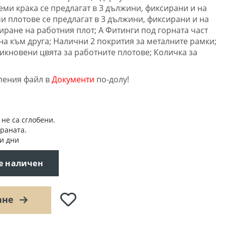
еми крака се предлагат в 3 дължини, фиксирани и на
и плотове се предлагат в 3 дължини, фиксирани и на
иране на работния плот; A Фитинги под горната част
на към друга; Налични 2 покрития за металните рамки;
икновени цвята за работните плотове; Количка за
пения файл в
Документи
по-долу!
 не са сглобени.
траната.
и дни
 е наличен
Добави
ане
в
любими