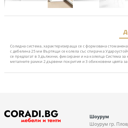
Преминете
към
началото
на
Д
галерия
със
снимки
Солидна система, характеризираща се с формована стоманена р
с дебелина 25 мм Въртящи се колела със спирачка Удароустойч
се предлагат в 3 дължини, фиксирани и на колелца Система за
металните рамки 2 дървени покрития и 3 обикновени цвята за
Шоурум
Шоурум гр. Плов