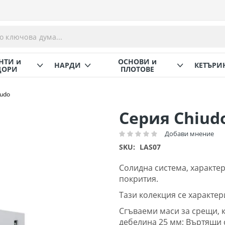
НТИ и
ОСНОВИ и
НАРДИ
КЕТЪРИ
ОРИ
ПЛОТОВЕ
iudo
Серия Chiud
Добави мнение
Рейтинг:
SKU
LAS07
Солидна система, характе
покрития.
Тази колекция се характер
Сгъваеми маси за срещи, к
дебелина 25 мм; Въртящи 