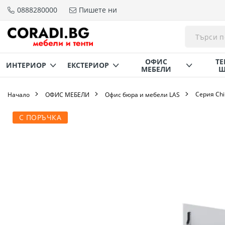
0888280000
Пишете ни
Прескачане
към
съдържанието
ОФИС
ТЕ
ИНТЕРИОР
ЕКСТЕРИОР
МЕБЕЛИ
Щ
Серия Ch
Начало
ОФИС МЕБЕЛИ
Офис бюра и мебели LAS
Преминете
С ПОРЪЧКА
към
края
на
галерията
на
изображенията