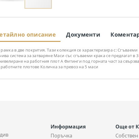
етайлно описание
Документи
Комента
амка в две покрития. Тази колекция се характеризира с: Сгъваеми 
ива система за затваряне Маси със сгъваеми крака се предлагат в 
 нивелиране на работния плот A Фитинги под горната част за свързв
 работните плотове Количка за превоз на 5 маси
Информация
Още от 
див
Поръчка
Собствен