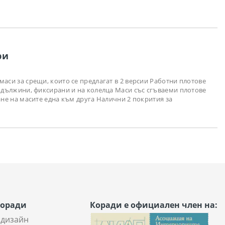
ри
маси за срещи, които се предлагат в 2 версии Работни плотове
3 дължини, фиксирани и на колелца Маси със сгъваеми плотове
ане на масите една към друга Налични 2 покрития за
Коради
Коради е официален член на:
 дизайн