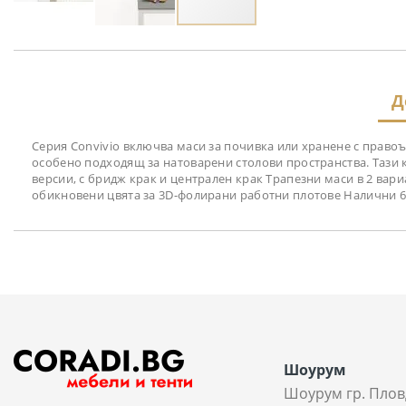
Преминете
към
началото
на
Д
галерия
със
снимки
Серия Convivio включва маси за почивка или хранене с право
особено подходящ за натоварени столови пространства. Тази к
версии, с бридж крак и централен крак Трапезни маси в 2 вар
обикновени цвята за 3D-фолирани работни плотове Налични 6
Шоурум
Шоурум гр. Плов