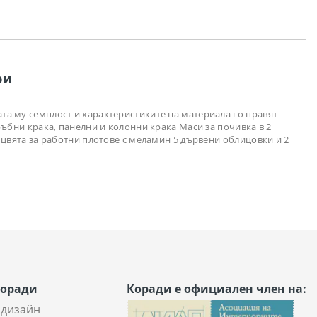
ри
та му семплост и характеристиките на материала го правят
ръбни крака, панелни и колонни крака Маси за почивка в 2
 цвята за работни плотове с меламин 5 дървени облицовки и 2
Коради
Коради е официален член на:
 дизайн