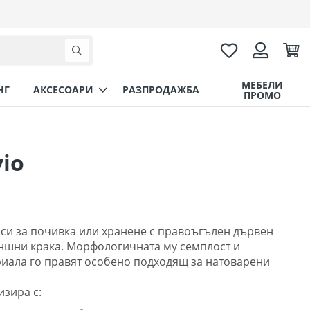
Любими
Коли
Търсене
Вход
МЕБЕЛИ
НГ
AКСЕСОАРИ
РАЗПРОДАЖБА
ПРОМО
io
аси за почивка или хранене с правоъгълен дървен
ъншни крака. Морфологичната му семплост и
риала го правят особено подходящ за натоварени
изира с: