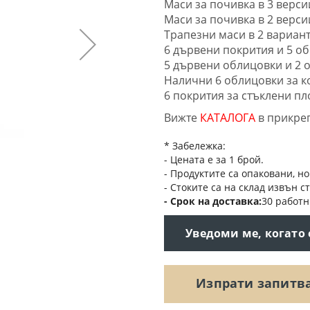
Маси за почивка в 3 верс
Маси за почивка в 2 верси
Трапезни маси в 2 вариан
6 дървени покрития и 5 о
5 дървени облицовки и 2 
Налични 6 облицовки за к
6 покрития за стъклени пл
Вижте
КАТАЛОГА
в прикре
* Забележка:
- Цената е за 1 брой.
- Продуктите са опаковани, но
- Стоките са на склад извън с
Срок на доставка
30 работн
Уведоми ме, когато
Изпрати запитв