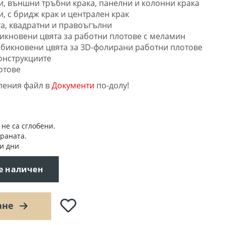
ии, външни тръбни крака, панелни и колонни крака
и, с бридж крак и централен крак
та, квадратни и правоъгълни
бикновени цвята за работни плотове с меламин
обикновени цвята за 3D-фолирани работни плотове
онструкциите
отове
пения файл в
Документи
по-долу!
 не са сглобени.
траната.
и дни
 е наличен
Добави
ане
в
любими