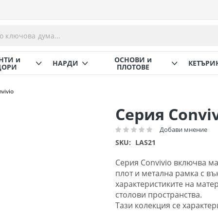
НТИ и
ОСНОВИ и
НАРДИ
КЕТЪРИ
ОРИ
ПЛОТОВЕ
vivio
Серия Conviv
Добави мнение
Рейтинг:
SKU
LAS21
Серия Convivio включва м
плот и метална рамка с в
характеристиките на мате
столови пространства.
Тази колекция се характер