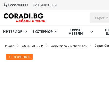
0888280000
Пишете ни
Прескачане
към
съдържанието
ОФИС
ТЕ
ИНТЕРИОР
ЕКСТЕРИОР
МЕБЕЛИ
Щ
Серия Con
Начало
ОФИС МЕБЕЛИ
Офис бюра и мебели LAS
Преминете
С ПОРЪЧКА
към
края
на
галерията
на
изображенията