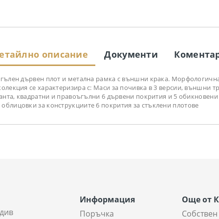
етайлно описание
Документи
Комента
ъгълен дървен плот и метална рамка с външни крака. Морфологична
олекция се характеризира с: Маси за почивка в 3 версии, външни т
ианта, квадратни и правоъгълни 6 дървени покрития и 5 обикновени
 облицовки за конструкциите 6 покрития за стъклени плотове
Информация
Още от 
див
Поръчка
Собствен