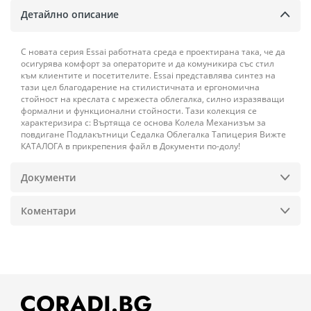
Детайлно описание
С новата серия Essai работната среда е проектирана така, че да
осигурява комфорт за операторите и да комуникира със стил
към клиентите и посетителите. Essai представлява синтез на
тази цел благодарение на стилистичната и ергономична
стойност на креслата с мрежеста облегалка, силно изразяващи
формални и функционални стойности. Тази колекция се
характеризира с: Въртяща се основа Колела Механизъм за
повдигане Подлакътници Седалка Облегалка Тапицерия Вижте
КАТАЛОГА в прикрепения файл в Документи по-долу!
Документи
Коментари