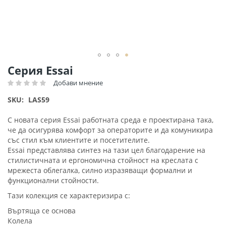
Преминете
Серия Essai
към
Добави мнение
Рейтинг:
началото
на
SKU
LAS59
галерия
със
С новата серия Essai работната среда е проектирана така,
снимки
че да осигурява комфорт за операторите и да комуникира
със стил към клиентите и посетителите.
Essai представлява синтез на тази цел благодарение на
стилистичната и ергономична стойност на креслата с
мрежеста облегалка, силно изразяващи формални и
функционални стойности.
Тази колекция се характеризира с:
Въртяща се основа
Колела