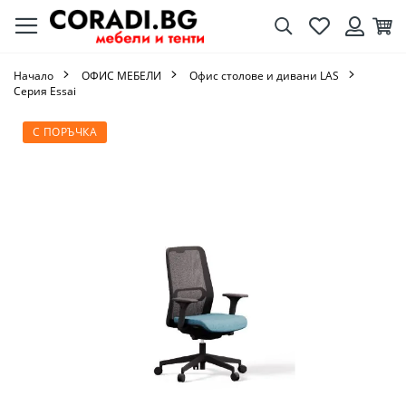
Търсене
Любими
Кол
Вход
Начало
ОФИС МЕБЕЛИ
Офис столове и дивани LAS
Серия Essai
Преминете
С ПОРЪЧКА
към
края
на
галерията
на
изображенията