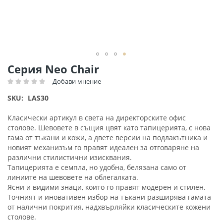
Преминете
Серия Neo Chair
към
Добави мнение
Рейтинг:
началото
на
SKU
LAS30
галерия
със
Класически артикул в света на директорските офис
снимки
столове. Шевовете в същия цвят като тапицерията, с нова
гама от тъкани и кожи, а двете версии на подлакътника и
новият механизъм го правят идеален за отговаряне на
различни стилистични изисквания.
Тапицерията е семпла, но удобна, белязана само от
линиите на шевовете на облегалката.
Ясни и видими знаци, които го правят модерен и стилен.
Точният и иновативен избор на тъкани разширява гамата
от налични покрития, надхвърляйки класическите кожени
столове.