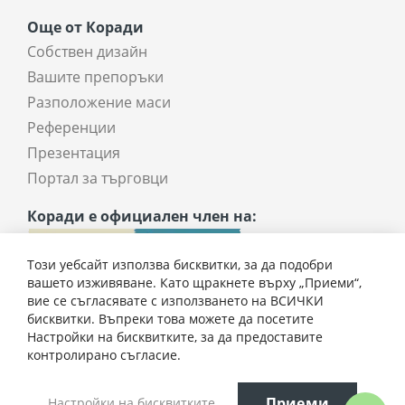
Още от Коради
Собствен дизайн
Вашите препоръки
Разположение маси
Референции
Презентация
Портал за търговци
Коради е официален член на:
Този уебсайт използва бисквитки, за да подобри
вашето изживяване. Като щракнете върху „Приеми“,
вие се съгласявате с използването на ВСИЧКИ
бисквитки. Въпреки това можете да посетите
Настройки на бисквитките, за да предоставите
контролирано съгласие.
Всички права запазени © 2025 coradi.bg
Приеми
Настройки на бисквитките