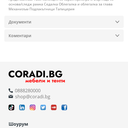
основа/следж рамка Седалка Облегалка и облегалка за глава
Механизъм Подлакътници Тапицерия
Документи
Коментари
0888280000
shop@coradi.bg
Шоурум