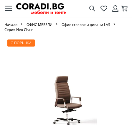
Търсене
Любими
Кол
Вход
Начало
ОФИС МЕБЕЛИ
Офис столове и дивани LAS
Серия Neo Chair
Преминете
С ПОРЪЧКА
към
края
на
галерията
на
изображенията