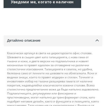
Уведоми ме, когато е наличен
Детайлно описание
Класически артикул в света на директорските офис столове.
Шевовете в същия цвят като тапицерията, с нова гама от
тъкани и кожи, а двете версии на подлакътника и новият
механизъм го правят идеален за отговаряне на различни
стилистични изисквания. Тапицерията е семпла, но удобна,
белязана само от линиите на шевовете на облегалката. Ясни и
видими знаци, които го правят модерен и стилен. Точният и
иновативен избор на тъкани разширява гамата от налични
покрития, надхвърляйки класическите кожени столове. Всяко
стилистично предпочитание може да бъде напълно задоволено.
Подлакътниците, регулируеми или фиксирани и
пръстеновидни, могат напълно да трансформират стола, като
подобрят неговия дизайн, както и функцията и позицията, която
представлява. Тази колекция се характеризира с: Въртяща се