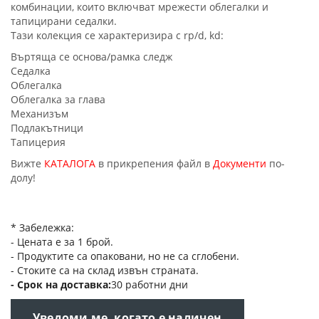
комбинации, които включват мрежести облегалки и
тапицирани седалки.
Тази колекция се характеризира с rp/d, kd:
Въртяща се основа/рамка следж
Седалка
Облегалка
Облегалка за глава
Механизъм
Подлакътници
Тапицерия
Вижте
КАТАЛОГА
в прикрепения файл в
Документи
по-
долу!
* Забележка:
- Цената е за 1 брой.
- Продуктите са опаковани, но не са сглобени.
- Стоките са на склад извън страната.
Срок на доставка
30 работни дни
Уведоми ме, когато е наличен