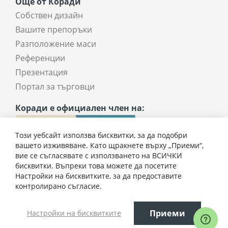
Още от Коради
Собствен дизайн
Вашите препоръки
Разположение маси
Референции
Презентация
Портал за търговци
Коради е официален член на:
Този уебсайт използва бисквитки, за да подобри
вашето изживяване. Като щракнете върху „Приеми“,
вие се съгласявате с използването на ВСИЧКИ
бисквитки. Въпреки това можете да посетите
Настройки на бисквитките, за да предоставите
контролирано съгласие.
Всички права запазени © 2025 coradi.bg
Приеми
Настройки на бисквитките
Изпрати запитване
Електронен магазин
разработен и поддържан от