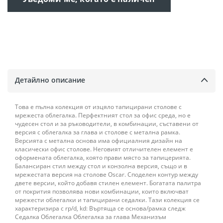
Детайлно описание
Това е пълна колекция от изцяло тапицирани столове с
мрежеста облегалка. Перфектният стол за офис среда, но е
чудесен стол и за ръководители, в комбинации, съставени от
версия с облегалка за глава и столове с метална рамка.
Версията с метална основа има официалния дизайн на
класически офис столове. Неговият отличителен елемент е
оформената облегалка, която прави място за тапицерията.
Балансиран стил между стол и конзолна версия, също и в
мрежестата версия на столове Oscar. Споделен контур между
двете версии, който добавя стилен елемент. Богатата палитра
от покрития позволява нови комбинации, които включват
мрежести облегалки и тапицирани седалки. Тази колекция се
характеризира с rp/d, kd: Въртяща се основа/рамка следж
Седалка Облегалка Облегалка за глава Механизъм