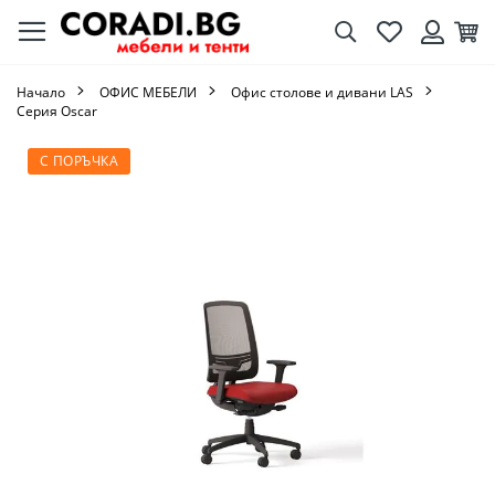
Търсене
Любими
Кол
Вход
Начало
ОФИС МЕБЕЛИ
Офис столове и дивани LAS
Серия Oscar
Преминете
С ПОРЪЧКА
към
края
на
галерията
на
изображенията