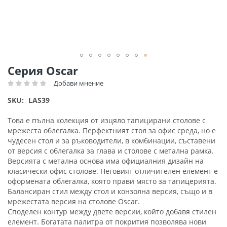
Преминете
Серия Oscar
към
Добави мнение
Рейтинг:
началото
на
SKU
LAS39
галерия
със
Това е пълна колекция от изцяло тапицирани столове с
снимки
мрежеста облегалка. Перфектният стол за офис среда, но е
чудесен стол и за ръководители, в комбинации, съставени
от версия с облегалка за глава и столове с метална рамка.
Версията с метална основа има официалния дизайн на
класически офис столове. Неговият отличителен елемент е
оформената облегалка, която прави място за тапицерията.
Балансиран стил между стол и конзолна версия, също и в
мрежестата версия на столове Oscar.
Споделен контур между двете версии, който добавя стилен
елемент. Богатата палитра от покрития позволява нови