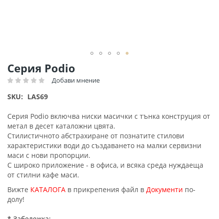
Преминете
Серия Podio
към
Добави мнение
Рейтинг:
началото
на
SKU
LAS69
галерия
със
Серия Podio включва ниски масички с тънка конструция от
снимки
метал в десет каталожни цвята.
Стилистичното абстрахиране от познатите стилови
характеристики води до създаването на малки сервизни
маси с нови пропорции.
С широко приложение - в офиса, и всяка среда нуждаеща
от стилни кафе маси.
Вижте
КАТАЛОГА
в прикрепения файл в
Документи
по-
долу!
* Забележка: