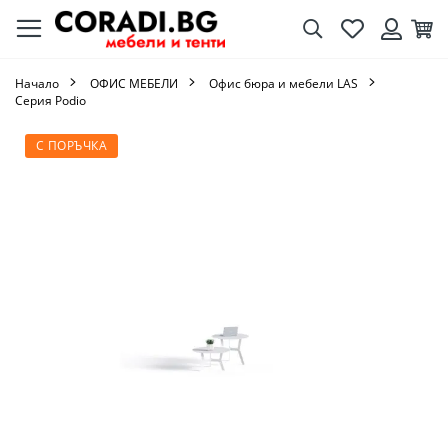
Търсене
Любими
Кол
Вход
Начало
ОФИС МЕБЕЛИ
Офис бюра и мебели LAS
Серия Podio
Преминете
С ПОРЪЧКА
към
края
на
галерията
на
изображенията