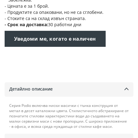
- Цената е за 1 брой.
- Продуктите са опаковани, но не са сглобени.
- Стоките са на склад извън страната.
Срок на доставка
30 работни дни
Уведоми ме, когато е наличен
Детайлно описание
Серия Podio включва ниски масички с тънка конструция от
метал в десет каталожни цвята. Стилистичното абстрахиране от
познатите стилови характеристики води до създаването на
малки сервизни маси с нови пропорции. С широко приложение
- в офиса, и всяка среда нуждаеща от стилни кафе маси.