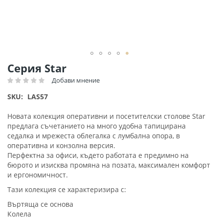
Преминете
Серия Star
към
Добави мнение
Рейтинг:
началото
на
SKU
LAS57
галерия
със
Новата колекция оперативни и посетителски столове Star
снимки
предлага съчетанието на много удобна тапицирана
седалка и мрежеста облегалка с лумбална опора, в
оперативна и конзолна версия.
Перфектна за офиси, където работата е предимно на
бюрото и изисква промяна на позата, максимален комфорт
и ергономичност.
Тази колекция се характеризира с:
Въртяща се основа
Колела