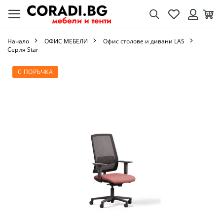
Търсене
Любими
Кол
Вход
Начало
ОФИС МЕБЕЛИ
Офис столове и дивани LAS
Серия Star
Преминете
С ПОРЪЧКА
към
края
на
галерията
на
изображенията