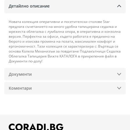
Детайлно описание
Новата колекция оперативни и посетителски столове Star
предлага съчетанието на много удобна тапицирана седалка и
мрежеста облегалка с лумбална опора, в оперативна и конзолна
версия. Перфектна за офиси, където работата е предимно на
бюрото и изисква промяна на позата, максимален комфорт и
ергономичност. Тази колекция се характеризира с: Въртяща се
основа Колела Механизъм за повдигане Подлакътници Седалка
Облегалка Тапицерия Вижте КАТАЛОГА в прикрепения файл в
Документи по-долу!
Документи
Коментари