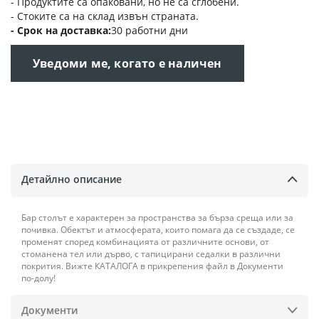
- Продуктите са опаковани, но не са сглобени.
- Стоките са на склад извън страната.
Срок на доставка
30 работни дни
Уведоми ме, когато е наличен
Детайлно описание
Бар столът е характерен за пространства за бърза среща или за
почивка. Обектът и атмосферата, които помага да се създаде, се
променят според комбинацията от различните основи, от
стоманена тел или дърво, с тапицирани седалки в различни
покрития. Вижте КАТАЛОГА в прикрепения файл в Документи
по-долу!
Документи