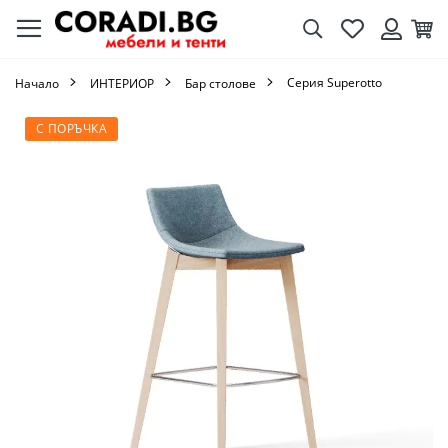
Търсене
Любими
Кол
Вход
Серия Superotto
Начало
ИНТЕРИОР
Бар столове
Преминете
С ПОРЪЧКА
към
края
на
галерията
на
изображенията