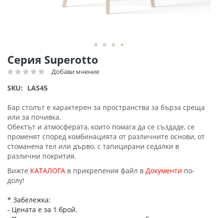
Преминете
Серия Superotto
към
Добави мнение
Рейтинг:
началото
на
SKU
LAS45
галерия
със
Бар столът е характерен за пространства за бърза среща
снимки
или за почивка.
Обектът и атмосферата, които помага да се създаде, се
променят според комбинацията от различните основи, от
стоманена тел или дърво, с тапицирани седалки в
различни покрития.
Вижте
КАТАЛОГА
в прикрепения файл в
Документи
по-
долу!
* Забележка:
- Цената е за 1 брой.