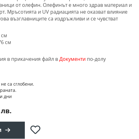
вници от олефин. Олефинът е много здрав материал и
рт. Мръсотията и UV радиацията не оказват влияние
това възглавниците са издръжливи и се чувстват
 см
76 см
ция в прикачения файл в
Документи
по-долу
 не са сглобени.
траната.
и дни
 лв.
Добави
и
в
любими