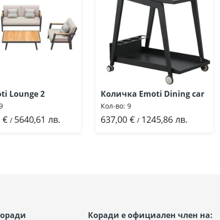
ti Lounge 2
Количка Emoti Dining car
9
Кол-во:
9
 €
5640,61 лв.
637,00 €
1245,86 лв.
бави
Добави
/
/
Коради
Коради е официален член на: