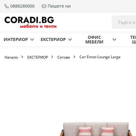
0888280000
Пишете ни
Прескачане
към
съдържанието
ОФИС
ТЕ
ИНТЕРИОР
ЕКСТЕРИОР
МЕБЕЛИ
Щ
Сет Emoti Lounge Large
Начало
ЕКСТЕРИОР
Сетове
Преминете
към
края
на
галерията
на
изображенията