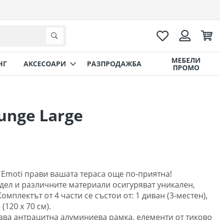
Любими
Коли
Търсене
Вход
МЕБЕЛИ
НГ
AКСЕСОАРИ
РАЗПРОДАЖБА
ПРОМО
unge Large
 Emoti прави вашата тераса още по-приятна!
одел и различните материали осигуряват уникален,
мплектът от 4 части се състои от: 1 диван (3-местен),
(120 х 70 см).
рава антрацитна алуминиева рамка, елементи от тиково