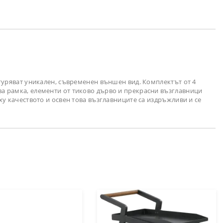
игуряват уникален, съвременен външен вид. Комплектът от 4
ниева рамка, елементи от тиково дърво и прекрасни възглавници
ху качеството и освен това възглавниците са издръжливи и се