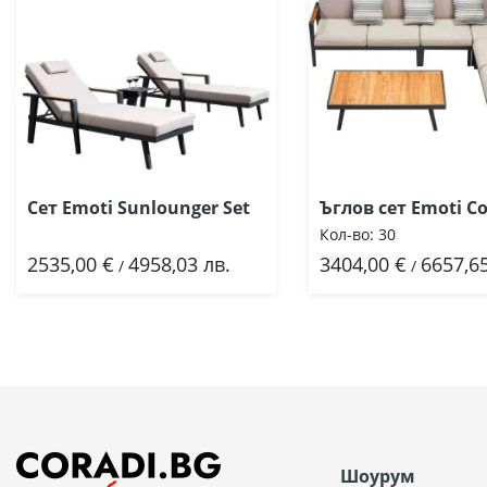
Сет Emoti Sunlounger Set
Ъглов сет Emoti C
Кол-во:
30
2535,00 €
4958,03 лв.
3404,00 €
6657,65
Добави
Добави
/
/
Шоурум