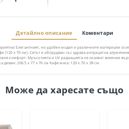
Детайлно описание
Коментари
-приятна! Елегантният, но удобен модел и различните материали ос
 кафе (120 х 70 см). Сетът е оборудван със здрава антрацитна алуми
 своя комфорт. Мръсотията и UV радиацията не оказват влияние вър
 диван: 206.5 х 77 х 76 см Кафе маса: 120 х 70 х 38 см
Може да
харесате също