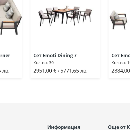
orner
Сет Emoti Dining 7
Сет Emo
Кол-во:
30
Кол-во:
1
 лв.
2951,00 €
5771,65 лв.
2884,00
Добави
До
/
Информация
Още от 