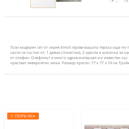
Преминете
към
началото
на
галерия
със
снимки
Този модерен сет от серия Emoti прави вашата тераса още по
части се състои от: 1 диван (3-местен), 2 кресла и масичка за
от олефин. Олефинът е много здрав материал и е известен със
чувстват невероятно меки. Размер кресло: 77 х 77 х 76 см Тройка
С ПОРЪЧКА