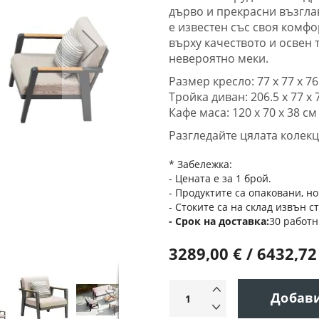
дърво и прекрасни възгла
е известен със своя комфо
върху качеството и освен 
невероятно меки.
Размер кресло: 77 х 77 х 76
Тройка диван: 206.5 х 77 х 
Кафе маса: 120 х 70 х 38 см
Разгледайте цялата колек
* Забележка:
- Цената е за 1 брой.
- Продуктите са опаковани, но
- Стоките са на склад извън с
Срок на доставка
30 работн
3289,00 € / 6432,72
Добав