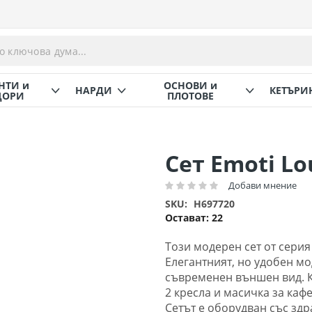
НТИ и
ОСНОВИ и
НАРДИ
КЕТЪРИ
ОРИ
ПЛОТОВЕ
Сет Emoti Lo
Добави мнение
Рейтинг:
SKU
H697720
Остават:
22
Този модерен сет от серия
Елегантният, но удобен м
съвременен външен вид. Ко
2 кресла и масичка за кафе 
Сетът е оборудван със зд