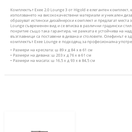
Комплектът Exee 2.0 Lounge 3 от Higold е елегантен комплект, к
използването на висококачествени материали и уникален дизай
образуват истински дизайнерски комплект и предлагат места з
Lounge съвременен вид и се вписва в различни градински сти
покритие също така гарантира, че рамката е устойчива на над
възглавници са поставени в дивана и столовете. Олефинът е 
комплектът Exee Lounge е подходящ за професионална употре
• Размери на креслата: ш 89 х д 84 х в 61 см
• Размери на дивана: ш 203 х д 76 х в 61 см
• Размери на масата: ш 16,5 х д 93 х в 84,5 см