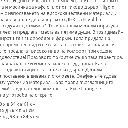
 3 от Higold е елегантен комплект, който се състои от
а и масичка за кафе с плот от тиково дърво. Higold
тен с използването на висококачествени материали и
разпознавате дизайнерското ДНК на Higold в
а от думата „отличен“. Тези външни мебели образуват
лект и предлагат места за петима души. В този дизайн
ират ъгли със заоблени форми. Това придава на
 съвременен вид и се вписва в различни градински
ете предлагат високо ниво на комфорт при седене,
оволствие! Праховото покритие също така гарантира,
 надраскване и изисква малко поддръжка. Както
по подлакътниците са от тиково дърво. Дебели
поставени в дивана и столовете. Олефинът е здрав,
UV-устойчив материал. Това прави възглавниците
еки! Следователно комплектът Exee Lounge е
а употреба на открито.
 х д 84 х в 61 см
х д 76 х в 61 см
 х д 93 х в 84,5 см