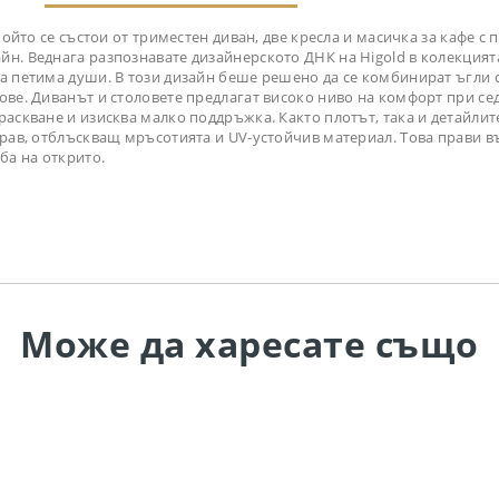
ойто се състои от триместен диван, две кресла и масичка за кафе с пл
н. Веднага разпознавате дизайнерското ДНК на Higold в колекцията
а петима души. В този дизайн беше решено да се комбинират ъгли с
лове. Диванът и столовете предлагат високо ниво на комфорт при с
раскване и изисква малко поддръжка. Както плотът, така и детайли
здрав, отблъскващ мръсотията и UV-устойчив материал. Това прави 
ба на открито.
Може да
харесате също