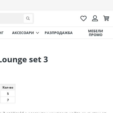
Любими
Коли
Търсене
Вход
МЕБЕЛИ
НГ
AКСЕСОАРИ
РАЗПРОДАЖБА
ПРОМО
Lounge set 3
Кол-во
5
7