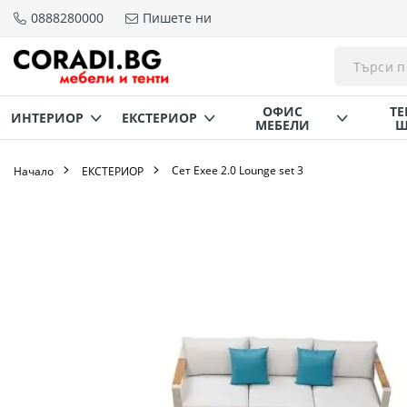
0888280000
Пишете ни
Прескачане
към
съдържанието
ОФИС
ТЕ
ИНТЕРИОР
ЕКСТЕРИОР
МЕБЕЛИ
Щ
Сет Exee 2.0 Lounge set 3
Начало
ЕКСТЕРИОР
Преминете
към
края
на
галерията
на
изображенията