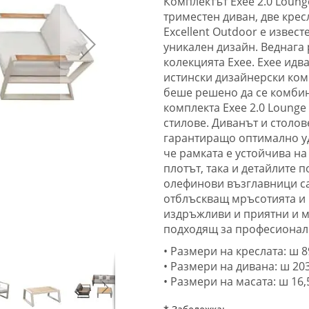
Комплектът Exee 2.0 Lounge
триместен диван, две кресл
Excellent Outdoor е извес
уникален дизайн. Веднага 
колекцията Exee. Exee идв
истински дизайнерски комп
беше решено да се комбин
комплекта Exee 2.0 Lounge
стилове. Диванът и столов
гарантиращо оптимално уд
че рамката е устойчива на
плотът, така и детайлите 
олефинови възглавници са 
отблъскващ мръсотията и 
издръжливи и приятни и м
подходящ за професионалн
• Размери на креслата: ш 89
• Размери на дивана: ш 203 
• Размери на масата: ш 16,5