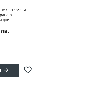
 не са сглобени.
траната.
и дни
 лв.
Добави
и
в
любими