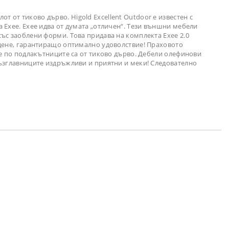
от от тиково дърво. Higold Excellent Outdoor е известен с
 Exee. Exee идва от думата „отличен“. Тези външни мебели
ъс заоблени форми. Това придава на комплекта Exee 2.0
едене, гарантиращо оптимално удоволствие! Праховото
те по подлакътниците са от тиково дърво. Дебели олефинови
възглавниците издръжливи и приятни и меки! Следователно