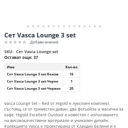
Преминете
Сет Vasca Lounge 3 set
към
Добави мнение
Рейтинг:
началото
на
SKU
Сет Vasca Lounge set
галерия
Остават още:
37
със
снимки
Име
Кол-во
Сет Vasca Lounge 3 set-Бежов
16
Сет Vasca Lounge 3 set-Черен
1
Сет Vasca Lounge 3 set-Червен
20
Vasca Lounge Set – Red от Higold е луксозен комплект,
състоящ се от триместен диван, два фотьойла и масичка за
кафе. Higold Excellent Outdoor е известен с използването
на висококачествени материали и уникален дизайн.
Колекцията Vasca е проектирана от Клаудио Белини и е