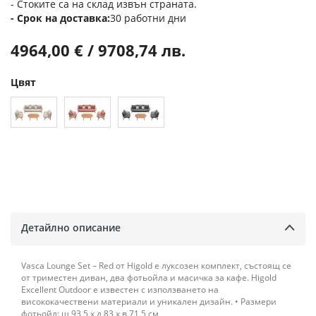
- Стоките са на склад извън страната.
Срок на доставка
30 работни дни
4964,00 € / 9708,74 лв.
Цвят
Детайлно описание
Vasca Lounge Set – Red от Higold е луксозен комплект, състоящ се
от триместен диван, два фотьойла и масичка за кафе. Higold
Excellent Outdoor е известен с използването на
висококачествени материали и уникален дизайн. • Размери
фотьойл: ш 93,5 х д 83 х в 71,5 см