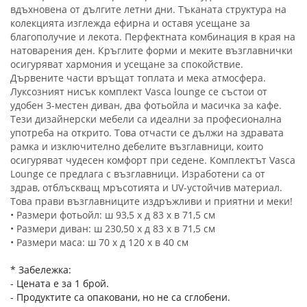
вдъхновена от дългите летни дни. Тъканата структура на
колекцията изглежда ефирна и оставя усещане за
благополучие и лекота. Перфектната комбинация в края на
натоварения ден. Кръглите форми и меките възглавнички
осигуряват хармония и усещане за спокойствие.
Дървените части връщат топлата и мека атмосфера.
Луксозният нисък комплект Vasca lounge се състои от
удобен 3-местен диван, два фотьойла и масичка за кафе.
Тези дизайнерски мебели са идеални за професионална
употреба на открито. Това отчасти се дължи на здравата
рамка и изключително дебелите възглавници, които
осигуряват чудесен комфорт при седене. Комплектът Vasca
Lounge се предлага с възглавници. Изработени са от
здрав, отблъскващ мръсотията и UV-устойчив материал.
Това прави възглавниците издръжливи и приятни и меки!
• Размери фотьойл: ш 93,5 х д 83 х в 71,5 см
• Размери диван: ш 230,50 x д 83 x в 71,5 см
• Размери маса: ш 70 х д 120 х в 40 см
* Забележка:
- Цената е за 1 брой.
- Продуктите са опаковани, но не са сглобени.