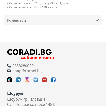
• Размери диван: ш 230,50 x д 83 x в 71,5 см
• Размери маса: ш 70 х д 120 х в 40 см
Коментари
0888280000
shop@coradi.bg
Шоурум
Шоурум гр. Пловдив
бул. Пещерско шосе 148 В