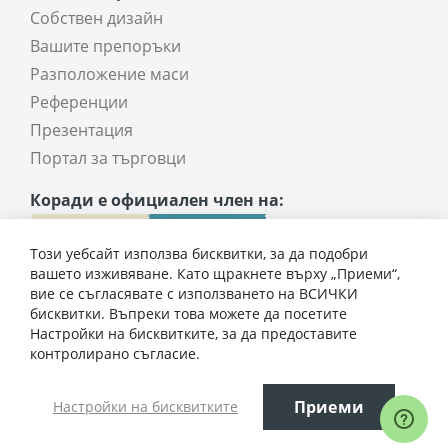
Собствен дизайн
Вашите препоръки
Разположение маси
Референции
Презентация
Портал за търговци
Коради е официален член на:
Този уебсайт използва бисквитки, за да подобри
вашето изживяване. Като щракнете върху „Приеми“,
вие се съгласявате с използването на ВСИЧКИ
бисквитки. Въпреки това можете да посетите
Настройки на бисквитките, за да предоставите
4964,00 € / 9708,74 лв.
контролирано съгласие.
Всички права запазени © 2025 coradi.bg
Приеми
Настройки на бисквитките
Добави
Електронен магазин
разработен и поддържан от