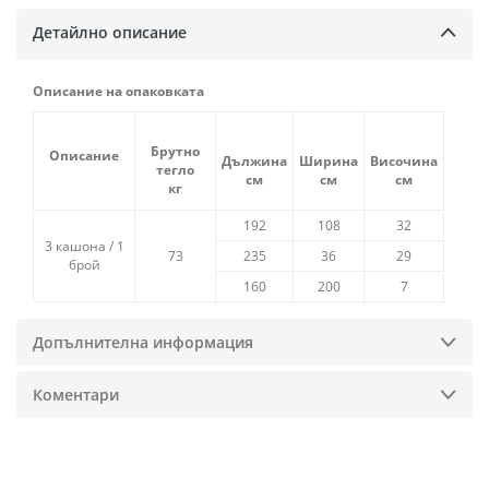
Детайлно описание
Описание на опаковката
Брутно
Описание
Дължина
Ширина
Височина
тегло
см
см
см
кг
192
108
32
3 кашона / 1
73
235
36
29
брой
160
200
7
Допълнителна информация
Коментари