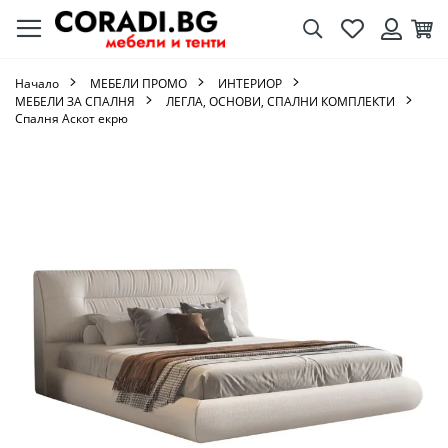
Търсене
Любими
Кол
Вход
Начало
МЕБЕЛИ ПРОМО
ИНТЕРИОР
МЕБЕЛИ ЗА СПАЛНЯ
ЛЕГЛА, ОСНОВИ, СПАЛНИ КОМПЛЕКТИ
Спалня Аскот екрю
Преминете
към
края
на
галерията
на
изображенията