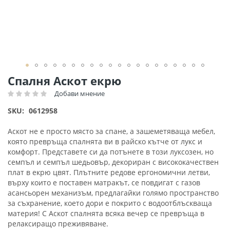
Преминете
Спалня Аскот екрю
към
Добави мнение
Рейтинг:
началото
на
SKU
0612958
галерия
със
Аскот не е просто място за спане, а зашеметяваща мебел,
снимки
която превръща спалнята ви в райско кътче от лукс и
комфорт. Представете си да потънете в този луксозен, но
семпъл и семпъл шедьовър, декориран с висококачествен
плат в екрю цвят. Плътните редове ергономични летви,
върху които е поставен матракът, се повдигат с газов
асансьорен механизъм, предлагайки голямо пространство
за съхранение, което дори е покрито с водоотблъскваща
материя! С Аскот спалнята всяка вечер се превръща в
релаксиращо преживяване.