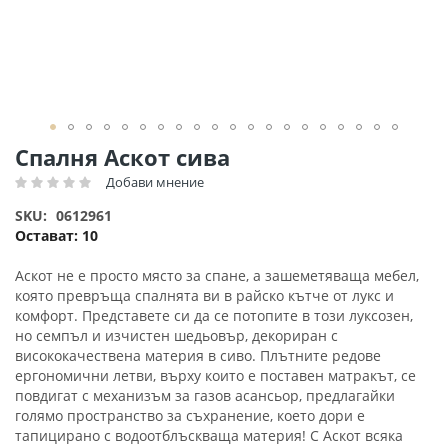
Преминете
Спалня Аскот сива
към
Добави мнение
Рейтинг:
началото
на
SKU
0612961
галерия
Остават:
10
със
снимки
Аскот не е просто място за спане, а зашеметяваща мебел,
която превръща спалнята ви в райско кътче от лукс и
комфорт. Представете си да се потопите в този луксозен,
но семпъл и изчистен шедьовър, декориран с
висококачествена материя в сиво. Плътните редове
ергономични летви, върху които е поставен матракът, се
повдигат с механизъм за газов асансьор, предлагайки
голямо пространство за съхранение, което дори е
тапицирано с водоотблъскваща материя! С Аскот всяка