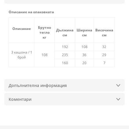
Описание на опаковката
Брутно
Описание
Дължина
Ширина
Височина
тегло
см
см
см
кг
192
108
32
3 кашона / 1
108
235
36
29
брой
160
20
7
Допълнителна информация
Коментари