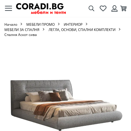
Търсене
Любими
Кол
Вход
Начало
МЕБЕЛИ ПРОМО
ИНТЕРИОР
МЕБЕЛИ ЗА СПАЛНЯ
ЛЕГЛА, ОСНОВИ, СПАЛНИ КОМПЛЕКТИ
Спалня Аскот сива
Преминете
към
края
на
галерията
на
изображенията