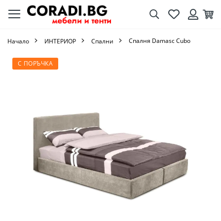
Търсене
Любими
Кол
Вход
Спалня Damasc Cubo
Начало
ИНТЕРИОР
Спални
Преминете
С ПОРЪЧКА
към
края
на
галерията
на
изображенията