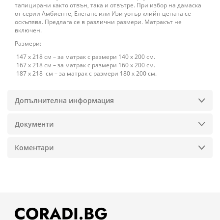
тапицирани както отвън, така и отвътре. При избор на дамаска
от серии Амбиенте, Елеганс или Изи уотър клийн цената се
оскъпява. Предлага се в различни размери. Матракът не
включен.
Размери:
147 x 218 см – за матрак с размери 140 х 200 см.
167 x 218 см – за матрак с размери 160 х 200 см.
187 x 218 см – за матрак с размери 180 х 200 см.
Допълнителна информация
Документи
Коментари