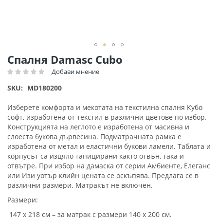
Преминете
Спалня Damasc Cubo
към
Добави мнение
Рейтинг:
началото
на
SKU
MD180200
галерия
със
Изберете комфорта и мекотата на текстилна спалня Кубо
снимки
софт, изработена от текстил в различни цветове по избор.
Конструкцията на леглото е изработена от масивна и
слоеста букова дървесина. Подматрачната рамка е
изработена от метал и еластични букови ламели. Таблата и
корпусът са изцяло тапицирани както отвън, така и
отвътре. При избор на дамаска от серии Амбиенте, Елеганс
или Изи уотър клийн цената се оскъпява. Предлага се в
различни размери. Матракът не включен.
Размери:
147 x 218 см – за матрак с размери 140 х 200 см.