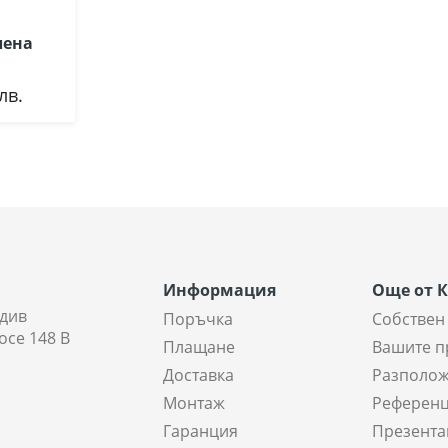
лена
лв.
Информация
Още от 
див
Поръчка
Собствен
осе 148 В
Плащане
Вашите п
Доставка
Разполож
Монтаж
Референ
Гаранция
Презента