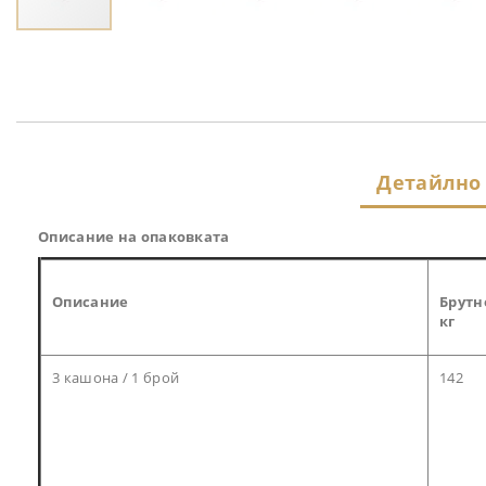
Преминете
към
началото
на
галерия
със
снимки
Детайлно
Описание на опаковката
Описание
Брутн
кг
3 кашона / 1 брой
142