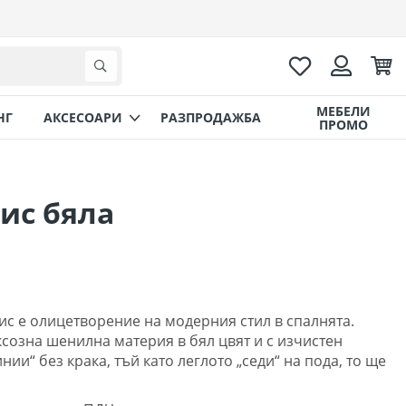
Любими
Коли
Търсене
Вход
МЕБЕЛИ
НГ
AКСЕСОАРИ
РАЗПРОДАЖБА
ПРОМО
ис бяла
ис е олицетворение на модерния стил в спалнята.
ксозна шенилна материя в бял цвят и с изчистен
нии“ без крака, тъй като леглото „седи“ на пода, то ще