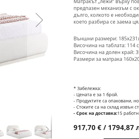
Матракът „лежи“ върху пов
предпазен механизъм с ок
дълго, колкото е необход
което разбира се заема ця
Външни размери: 185x231
Височина на таблата: 114 с
Височина на долен край: 3
Размери за матрака 160x20
* Забележка:
- Цената е за 1 брой.
- Продуктите са опаковани, но
- Стоките са на склад извън с
Срок на доставка
15 работн
917,70 € / 1794,87 