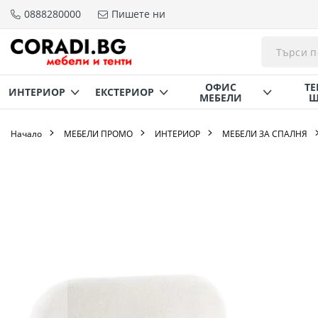
0888280000
Пишете ни
Прескачане
към
съдържанието
ОФИС
ТЕ
ИНТЕРИОР
ЕКСТЕРИОР
МЕБЕЛИ
Щ
Начало
МЕБЕЛИ ПРОМО
ИНТЕРИОР
МЕБЕЛИ ЗА СПАЛНЯ
Преминете
към
края
на
галерията
на
изображенията