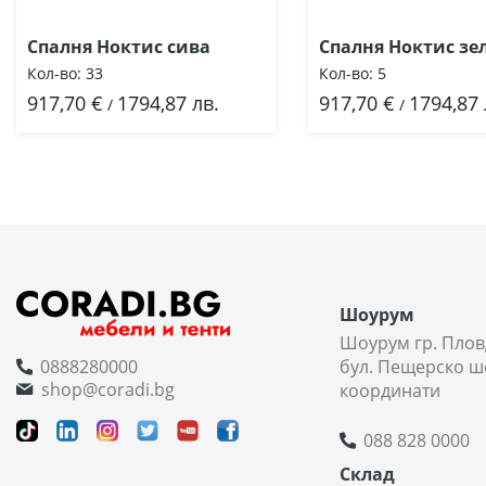
Спалня Ноктис сива
Спалня Ноктис зе
Кол-во:
33
Кол-во:
5
917,70 €
1794,87 лв.
917,70 €
1794,87 
Добави
Добави
/
/
Шоурум
Шоурум гр. Плов
0888280000
бул. Пещерско ш
shop@coradi.bg
координати
088 828 0000
Склад