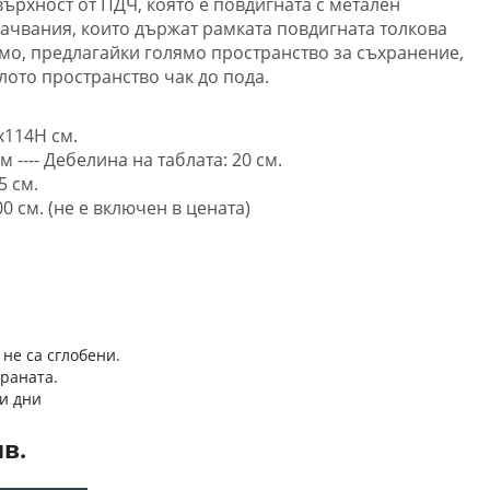
ърхност от ПДЧ, която е повдигната с метален
ачвания, които държат рамката повдигната толкова
имо, предлагайки голямо пространство за съхранение,
лото пространство чак до пода.
x114H см.
м ---- Дебелина на таблата: 20 см.
5 см.
0 см. (не е включен в цената)
 не са сглобени.
траната.
и дни
лв.