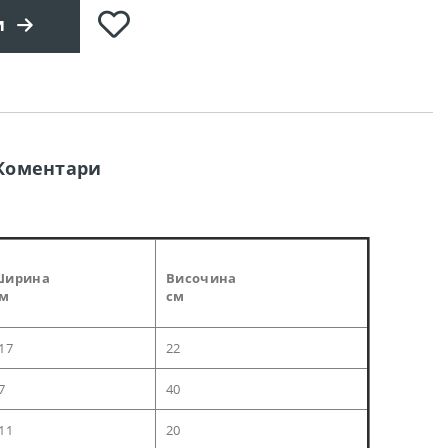
Добави
и
в
любими
Коментари
Ширина
Височина
см
см
17
22
7
40
11
20