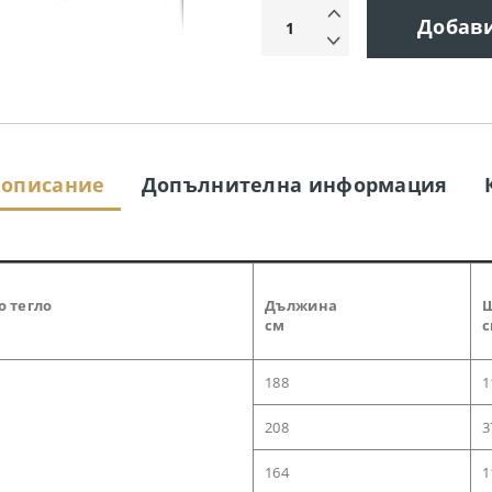
Добав
 описание
Допълнителна информация
о тегло
Дължина
см
188
1
208
3
164
1