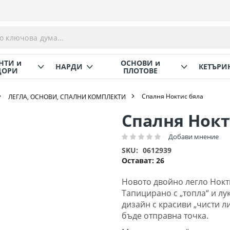
НТИ и
ОСНОВИ и
НАРДИ
КЕТЪРИ
ОРИ
ПЛОТОВЕ
Спалня Ноктис бяла
ЛЕГЛА, ОСНОВИ, СПАЛНИ КОМПЛЕКТИ
Спалня Нокт
Добави мнение
Рейтинг:
SKU
0612939
Остават:
26
Новото двойно легло Нокт
Тапицирано с „топла“ и лу
дизайн с красиви „чисти ли
бъде отправна точка.