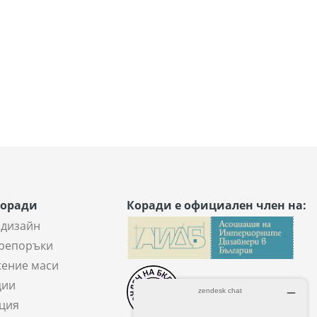
Коради
Коради е официален член на:
 дизайн
репоръки
ение маси
ции
ция