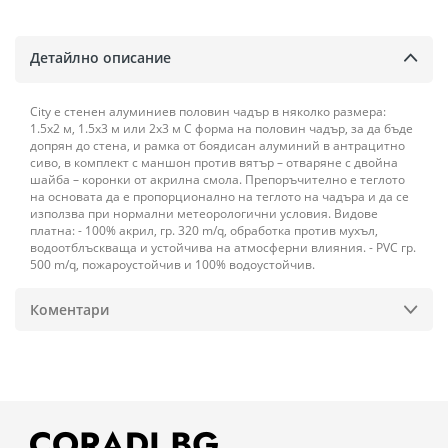
Детайлно описание
City е стенен алуминиев половин чадър в няколко размера:
1.5х2 м, 1.5х3 м или 2х3 м С форма на половин чадър, за да бъде
допрян до стена, и рамка от боядисан алуминий в антрацитно
сиво, в комплект с маншон против вятър – отваряне с двойна
шайба – коронки от акрилна смола. Препоръчително е теглото
на основата да е пропорционално на теглото на чадъра и да се
използва при нормални метеорологични условия. Видове
платна: - 100% акрил, гр. 320 m/q, обработка против мухъл,
водоотблъскваща и устойчива на атмосферни влияния. - PVC гр.
500 m/q, пожароустойчив и 100% водоустойчив.
Коментари