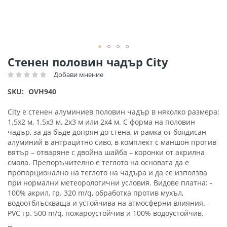
Преминете
Стенен половин чадър City
към
Добави мнение
Рейтинг:
началото
на
SKU
OVH940
галерия
със
City е стенен алуминиев половин чадър в няколко размера:
снимки
1.5х2 м, 1.5х3 м, 2х3 м или 2х4 м. С форма на половин
чадър, за да бъде допрян до стена, и рамка от боядисан
алуминий в антрацитно сиво, в комплект с маншон против
вятър – отваряне с двойна шайба – коронки от акрилна
смола. Препоръчително е теглото на основата да е
пропорционално на теглото на чадъра и да се използва
при нормални метеорологични условия. Видове платна: -
100% акрил, гр. 320 m/q, обработка против мухъл,
водоотблъскваща и устойчива на атмосферни влияния. -
PVC гр. 500 m/q, пожароустойчив и 100% водоустойчив.