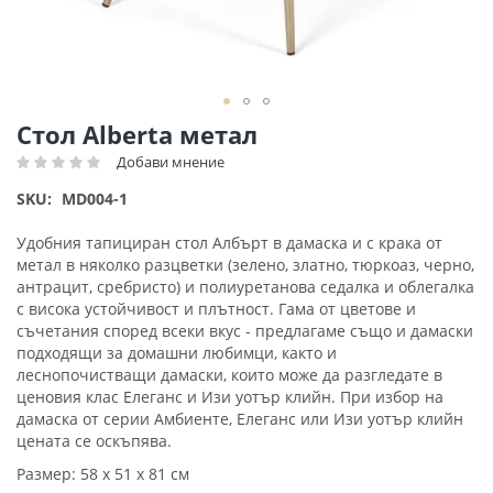
Преминете
Стол Alberta метал
към
Добави мнение
Рейтинг:
началото
на
SKU
MD004-1
галерия
със
Удобния тапициран стол Албърт в дамаска и с крака от
снимки
метал в няколко разцветки (зелено, златно, тюркоаз, черно,
антрацит, сребристо) и полиуретанова седалка и облегалка
с висока устойчивост и плътност. Гама от цветове и
съчетания според всеки вкус - предлагаме също и дамаски
подходящи за домашни любимци, както и
леснопочистващи дамаски, които може да разгледате в
ценовия клас Елеганс и Изи уотър клийн. При избор на
дамаска от серии Амбиенте, Елеганс или Изи уотър клийн
цената се оскъпява.
Размер: 58 х 51 х 81 см