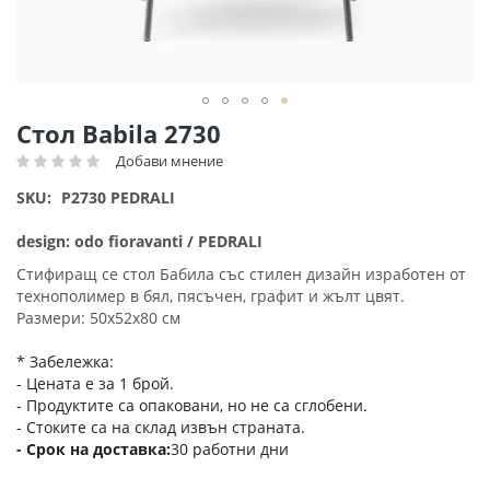
Преминете
Стол Babila 2730
към
Добави мнение
Рейтинг:
началото
на
SKU
P2730 PEDRALI
галерия
със
design: odo fioravanti / PEDRALI
снимки
Стифиращ се стол Бабила със стилен дизайн изработен от
технополимер в бял, пясъчен, графит и жълт цвят.
Размери: 50х52х80 см
* Забележка:
- Цената е за 1 брой.
- Продуктите са опаковани, но не са сглобени.
- Стоките са на склад извън страната.
Срок на доставка
30 работни дни