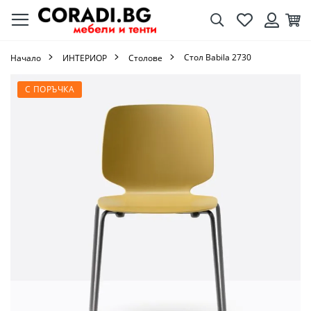
Търсене
Любими
Кол
Вход
Стол Babila 2730
Начало
ИНТЕРИОР
Столове
Преминете
С ПОРЪЧКА
към
края
на
галерията
на
изображенията