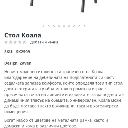
Преминете
Стол Коала
към
Добави мнение
Рейтинг:
началото
на
SKU
SK2909
галерия
със
Design: Zaven
снимки
Новият модерен италиански трапезен стол Коала!
Благодарение на дебелината на подплатената си част,
седалката запазва комфорта, който определя този тип стол,
докато откритата тръбна метална рамка си играе с
пресечната точка на линиите и извивките, за да подчертае
динамичния тласък на обемите. Универсален, Коала може
да бъде поставен както в жилищни, така и в хотелиерски
помещения.
Богат избор от цветове на металната рамка, както и
дамаски и кожа в различни цветове.