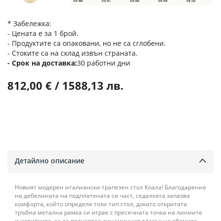
* Забележка:
- Цената е за 1 брой.
- Продуктите са опаковани, но не са сглобени.
- Стоките са на склад извън страната.
Срок на доставка
30 работни дни
812,00 € / 1588,13 лв.
Детайлно описание
Новият модерен италиански трапезен стол Коала! Благодарение
на дебелината на подплатената си част, седалката запазва
комфорта, който определя този тип стол, докато откритата
тръбна метална рамка си играе с пресечната точка на линиите
и извивките, за да подчертае динамичния тласък на обемите.