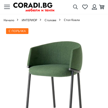
Търсене
Любими
Кол
Вход
Стол Коала
Начало
ИНТЕРИОР
Столове
Преминете
С ПОРЪЧКА
към
края
на
галерията
на
изображенията