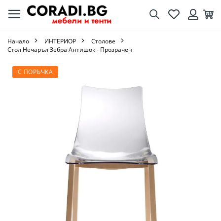
Търсене
Любими
Кол
Вход
Начало
ИНТЕРИОР
Столове
Стол Нечаръл Зебра Антишок - Прозрачен
Преминете
С ПОРЪЧКА
към
края
на
галерията
на
изображенията