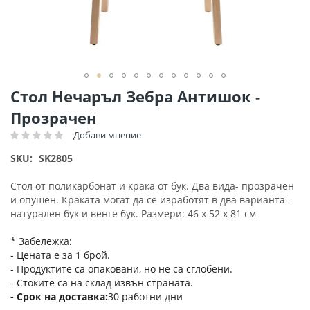
Преминете
Стол Нечаръл Зебра Антишок -
към
Прозрачен
началото
на
Добави мнение
Рейтинг:
галерия
SKU
SK2805
със
снимки
Стол от поликарбонат и крака от бук. Два вида- прозрачен
и опушен. Краката могат да се изработят в два варианта -
натурален бук и венге бук. Размери: 46 х 52 х 81 см
* Забележка:
- Цената е за 1 брой.
- Продуктите са опаковани, но не са сглобени.
- Стоките са на склад извън страната.
Срок на доставка
30 работни дни