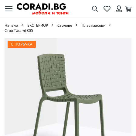
Търсене
Любими
Кол
Вход
Начало
ЕКСТЕРИОР
Столове
Пластмасови
Стол Tatami 305
Преминете
С ПОРЪЧКА
към
края
на
галерията
на
изображенията