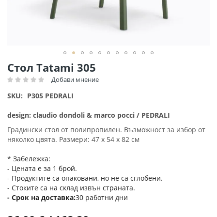
Преминете
Стол Tatami 305
към
Добави мнение
Рейтинг:
началото
на
SKU
P305 PEDRALI
галерия
със
design: claudio dondoli & marco pocci / PEDRALI
снимки
Градински стол от полипропилен. Възможност за избор от
няколко цвята. Размери: 47 х 54 х 82 см
* Забележка:
- Цената е за 1 брой.
- Продуктите са опаковани, но не са сглобени.
- Стоките са на склад извън страната.
Срок на доставка
30 работни дни