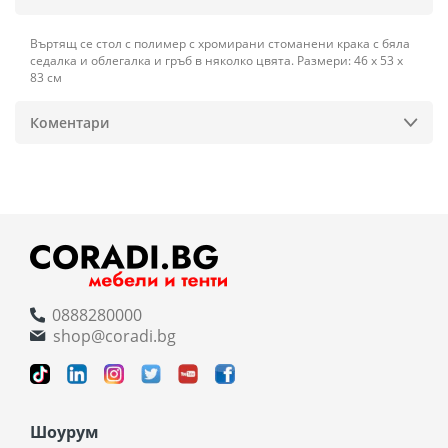
Въртящ се стол с полимер с хромирани стоманени крака с бяла
седалка и облегалка и гръб в няколко цвята. Размери: 46 х 53 х
83 см
Коментари
0888280000
shop@coradi.bg
Шоурум