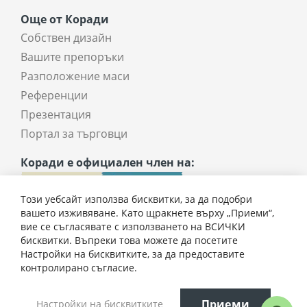
Още от Коради
Собствен дизайн
Вашите препоръки
Разположение маси
Референции
Презентация
Портал за търговци
Коради е официален член на:
Този уебсайт използва бисквитки, за да подобри
вашето изживяване. Като щракнете върху „Приеми“,
вие се съгласявате с използването на ВСИЧКИ
бисквитки. Въпреки това можете да посетите
Настройки на бисквитките, за да предоставите
225,00 € / 440,06 лв.
контролирано съгласие.
Всички права запазени © 2025 coradi.bg
Приеми
Настройки на бисквитките