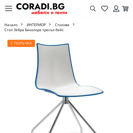
Търсене
Любими
Кол
Вход
Начало
ИНТЕРИОР
Столове
Стол Зебра Биколоре тресъл бейс
Преминете
С ПОРЪЧКА
към
края
на
галерията
на
изображенията