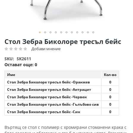
Преминете
Стол Зебра Биколоре тресъл бейс
към
Добави мнение
Рейтинг:
началото
на
SKU
SK2611
галерия
Остават още:
0
със
снимки
Име
Кол-во
Стол Зебра Биколоре тресъл бейс -Оранжев
0
Стол Зебра Биколоре тресъл бейс -Антрацит
0
Стол Зебра Биколоре тресъл бейс -Червен
0
Стол Зебра Биколоре тресъл бейс -Гълъбово сив
0
Стол Зебра Биколоре тресъл бейс -Син
0
Въртящ се стол с полимер с хромирани стоманени крака с