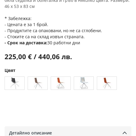
бяла седалка и облегалка и гръб в няколко цвята. Размери:
46 х 53 х 83 см
* Забележка:
- Цената е за 1 брой.
- Продуктите са опаковани, но не са сглобени.
- Стоките са на склад извън страната.
Срок на доставка
30 работни дни
225,00 € / 440,06 лв.
Цвят
Детайлно описание