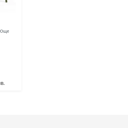
Още
лв.