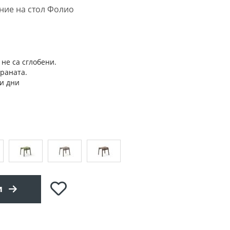
ние на стол Фолио
 не са сглобени.
траната.
и дни
Добави
и
в
любими