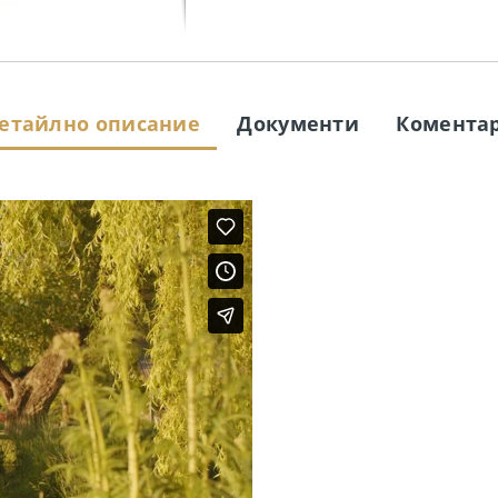
етайлно описание
Документи
Комента