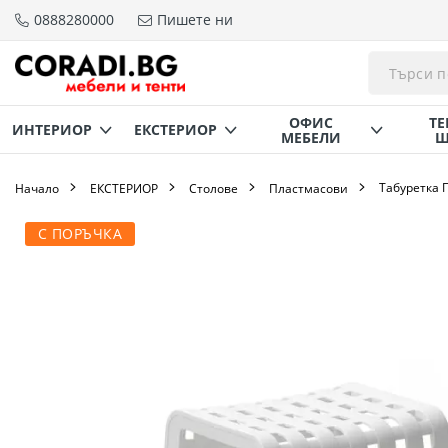
0888280000
Пишете ни
Прескачане
към
съдържанието
ОФИС
ТЕ
ИНТЕРИОР
ЕКСТЕРИОР
МЕБЕЛИ
Щ
Табуретка 
Начало
ЕКСТЕРИОР
Столове
Пластмасови
Преминете
С ПОРЪЧКА
към
края
на
галерията
на
изображенията