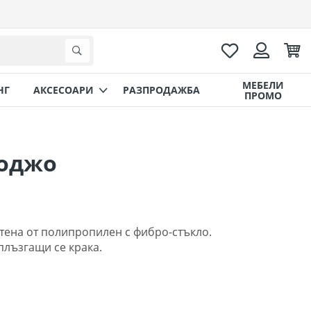
Любими
Коли
Търсене
Вход
МЕБЕЛИ
НГ
AКСЕСОАРИ
РАЗПРОДАЖБА
ПРОМО
Поджо
тена от полипропилен с фибро-стъкло.
еплъзгащи се крака.