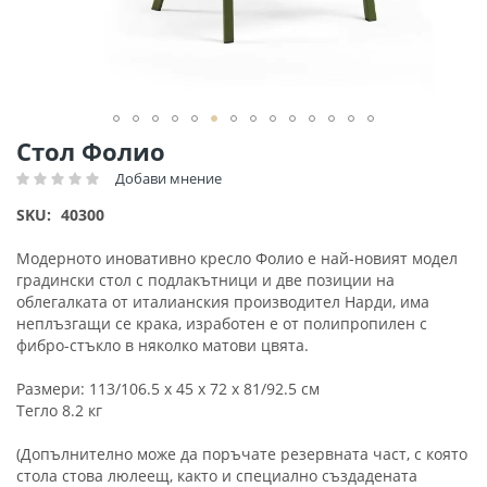
Преминете
Стол Фолио
към
Добави мнение
Рейтинг:
началото
на
SKU
40300
галерия
със
Модерното иновативно кресло Фолио е най-новият модел
снимки
градински стол с подлакътници и две позиции на
облегалката от италианския производител Нарди, има
неплъзгащи се крака, изработен е от полипропилен с
фибро-стъкло в няколко матови цвята.
Размери: 113/106.5 х 45 х 72 х 81/92.5 см
Тегло 8.2 кг
(Допълнително може да поръчате резервната част, с която
стола стова люлеещ, както и специално създадената