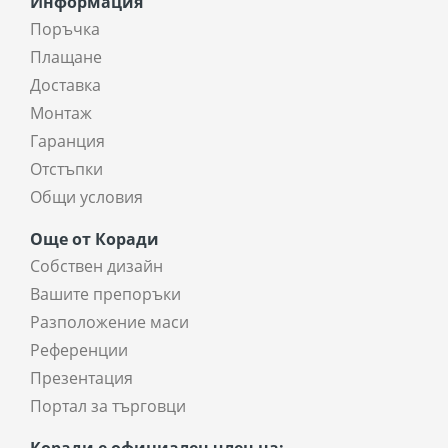
Информация
Поръчка
Плащане
Доставка
Монтаж
Гаранция
Отстъпки
Общи условия
Още от Коради
Собствен дизайн
Вашите препоръки
Разположение маси
Референции
Презентация
Портал за търговци
Коради е официален член на: