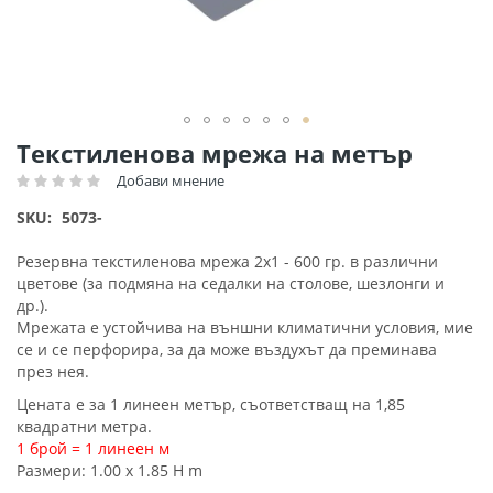
Преминете
Текстиленова мрежа на метър
към
Добави мнение
Рейтинг:
началото
на
SKU
5073-
галерия
със
Резервна текстиленова мрежа 2x1 - 600 гр. в различни
снимки
цветове (за подмяна на седалки на столове, шезлонги и
др.).
Мрежата е устойчива на външни климатични условия, мие
се и се перфорира, за да може въздухът да преминава
през нея.
Цената е за 1 линеен метър, съответстващ на 1,85
квадратни метра.
1 брой = 1 линеен м
Размери: 1.00 x 1.85 H m