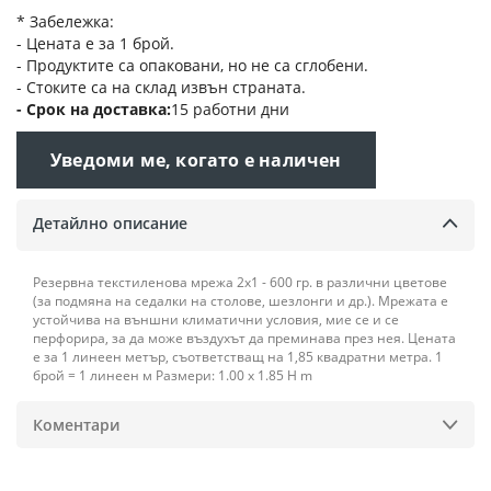
* Забележка:
- Цената е за 1 брой.
- Продуктите са опаковани, но не са сглобени.
- Стоките са на склад извън страната.
Срок на доставка
15 работни дни
Уведоми ме, когато е наличен
Детайлно описание
Резервна текстиленова мрежа 2x1 - 600 гр. в различни цветове
(за подмяна на седалки на столове, шезлонги и др.). Мрежата е
устойчива на външни климатични условия, мие се и се
перфорира, за да може въздухът да преминава през нея. Цената
е за 1 линеен метър, съответстващ на 1,85 квадратни метра. 1
брой = 1 линеен м Размери: 1.00 x 1.85 H m
Коментари