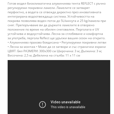
Готов модел биоклиматична алуминиева тента REFLECT с ръчно
регулируеми покривни ламели. Ламелите се затварят
перфектно, а водата се отвежда директно през иновативната
интегрирана водоотвеждаща система. Устойчивостта на
покрива позволява воден поток до 5L/минута и 25 kg/ламела при
сняг. Препоръчваме ви да държите ламелите в отворено
положение по време на обилен снеговалеж. Перголата е UV
устойчива и водоустойчива. Лесна за сглобяване и комфортна
за употреба, пергола Reflect ще удължи вашия сезон на открито.
• Алуминиево прахово боядисана • Регулируеми покривни летви
• Лесна за монтаж • Може да се затвори и със странични екрани
ЦВЯТ: Бял РАЗМЕРИ: 300х300 см Широчина: 3 м; Дължина: 3 м;
Височина: 2,5 м; Дебелина на стълба: 11 х 11 см