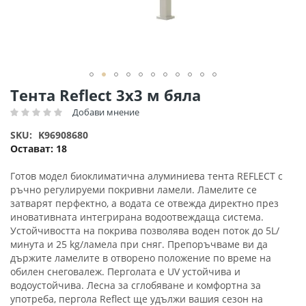
Преминете
Тента Reflect 3х3 м бяла
към
Добави мнение
Рейтинг:
началото
на
SKU
K96908680
галерия
Остават:
18
със
снимки
Готов модел биоклиматична алуминиева тента REFLECT с
ръчно регулируеми покривни ламели. Ламелите се
затварят перфектно, а водата се отвежда директно през
иновативната интегрирана водоотвеждаща система.
Устойчивостта на покрива позволява воден поток до 5L/
минута и 25 kg/ламела при сняг. Препоръчваме ви да
държите ламелите в отворено положение по време на
обилен снеговалеж. Перголата е UV устойчива и
водоустойчива. Лесна за сглобяване и комфортна за
употреба, пергола Reflect ще удължи вашия сезон на