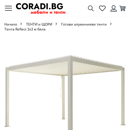
Търсене
Любими
Кол
Вход
Начало
ТЕНТИ и ЩОРИ
Готови алуминиеви тенти
Тента Reflect 3х3 м бяла
Преминете
към
края
на
галерията
на
изображенията