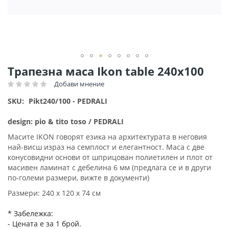
Преминете
Трапезна маса Ikon table 240х100
към
Добави мнение
Рейтинг:
началото
на
SKU
Pikt240/100 - PEDRALI
галерия
със
design: pio & tito toso / PEDRALI
снимки
Масите IKON говорят езика на архитектурата в неговия
най-висш израз на семплост и елегантност. Маса с две
конусовидни основи от шприцован полиетилен и плот от
масивен ламинат с дебелина 6 мм (предлага се и в други
по-големи размери, вижте в документи)
Размери: 240 х 120 х 74 см
* Забележка:
- Цената е за 1 брой.