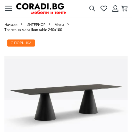
Търсене
Любими
Кол
Вход
Начало
ИНТЕРИОР
Маси
Трапезна маса Ikon table 240х100
Преминете
С ПОРЪЧКА
към
края
на
галерията
на
изображенията