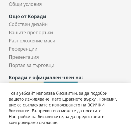
Общи условия
Още от Коради
Собствен дизайн
Вашите препоръки
Разположение маси
Референции
Презентация
Портал за търговци
Коради е официален член на:
Този уебсайт използва бисквитки, за да подобри
вашето изживяване. Като щракнете върху „Приеми“,
вие се съгласявате с използването на ВСИЧКИ
бисквитки. Въпреки това можете да посетите
Настройки на бисквитките, за да предоставите
3074,00 € / 6012,22 лв.
контролирано съгласие.