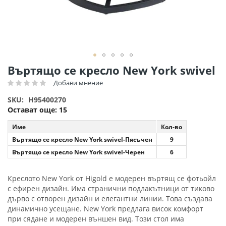
Преминете
Въртящо се кресло New York swivel
към
Добави мнение
Рейтинг:
началото
на
SKU
H95400270
галерия
Остават още:
15
със
снимки
Име
Кол-во
Въртящо се кресло New York swivel-Пясъчен
9
Въртящо се кресло New York swivel-Черен
6
Креслото New York от Higold е модерен въртящ се фотьойл
с ефирен дизайн. Има странични подлакътници от тиково
дърво с отворен дизайн и елегантни линии. Това създава
динамично усещане. New York предлага висок комфорт
при сядане и модерен външен вид. Този стол има