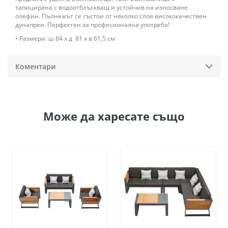
тапицирана с водоотблъскващ и устойчив на износване
олефин. Пълнежът се състои от няколко слоя висококачествен
дунапрен. Перфектен за професионална употреба!
• Размери: ш 84 х д 81 х в 61,5 см
Коментари
Може да
харесате също