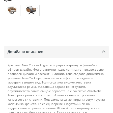
Детайлно описание
Креслото New York от Higold е модерен въртящ се фотьойл с
ефирен дизайн. Има странични подлакътници от тиково дърво
с отворен дизайн и елегантни линии. Това създава динамично
усещане. New York предлага висок комфорт при сядане и
модерен външен вид. Този стол има висококачествена
алуминиева рамка, създаваща здрава конструкция.
Алуминиевата рамка също е обработена с покритие AkzoNobel.
Това прави рамката много устойчива на цвят и ще запази
качеството си с години. Под рамката са монтирани регулируеми
капачки за крачета. Те са едновременно устойчиви на
надраскване и против плъзгане. Фотьойлът е въртящ се и се
предлага с удобна възглавница. Тази възглавница е