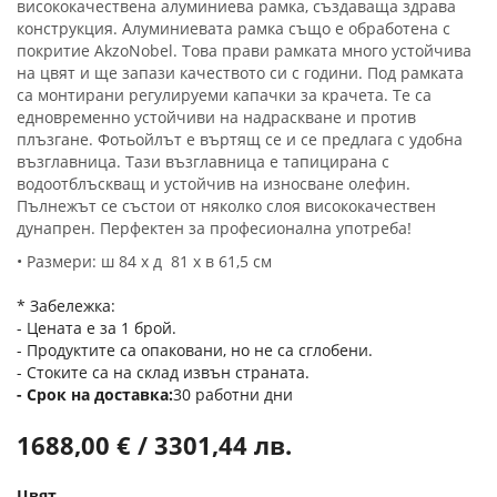
висококачествена алуминиева рамка, създаваща здрава
конструкция. Алуминиевата рамка също е обработена с
покритие AkzoNobel. Това прави рамката много устойчива
на цвят и ще запази качеството си с години. Под рамката
са монтирани регулируеми капачки за крачета. Те са
едновременно устойчиви на надраскване и против
плъзгане. Фотьойлът е въртящ се и се предлага с удобна
възглавница. Тази възглавница е тапицирана с
водоотблъскващ и устойчив на износване олефин.
Пълнежът се състои от няколко слоя висококачествен
дунапрен. Перфектен за професионална употреба!
• Размери: ш 84 х д 81 х в 61,5 см
* Забележка:
- Цената е за 1 брой.
- Продуктите са опаковани, но не са сглобени.
- Стоките са на склад извън страната.
Срок на доставка
30 работни дни
1688,00 € / 3301,44 лв.
Цвят