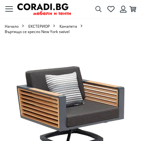
Търсене
Любими
Кол
Вход
Начало
ЕКСТЕРИОР
Канапета
Въртящо се кресло New York swivel
Преминете
към
края
на
галерията
на
изображенията