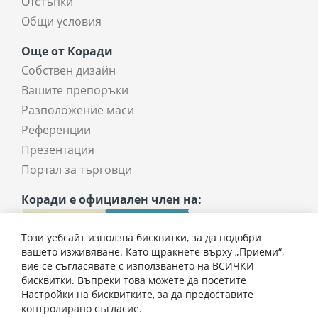
Отстъпки
Общи условия
Още от Коради
Собствен дизайн
Вашите препоръки
Разположение маси
Референции
Презентация
Портал за търговци
Коради е официален член на:
Този уебсайт използва бисквитки, за да подобри
вашето изживяване. Като щракнете върху „Приеми“,
вие се съгласявате с използването на ВСИЧКИ
бисквитки. Въпреки това можете да посетите
Настройки на бисквитките, за да предоставите
92,00 € / 179,94 лв.
контролирано съгласие.