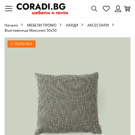
Търсене
Любими
Кол
Вход
Начало
МЕБЕЛИ ПРОМО
НАРДИ
АКСЕСОАРИ
Възглавница Максимо 50х50
Преминете
С ПОРЪЧКА
към
края
на
галерията
на
изображенията