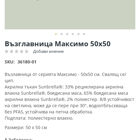
Преминете
Възглавница Максимо 50х50
към
Добави мнение
Рейтинг:
началото
на
SKU
36180-01
галерия
със
Възлавница от серията Максимо - 50x50 см. Свалящ се/
снимки
цип.
Акрилна тъкан Sunbrella®: 33% рециклирана акрилна
влакна Sunbrella®, боядисана маса, 65% боядисана маса
акрилни влакна Sunbrella®, 2% полиестер. 8/8 устойчивост
на светлина, може да се пере при 30°, водоотблъскваща
без PFAS, устойчива на петна обработка.
Подплата: полиестерно влакно.
Размери: 50 х 50 см
* Забележка: