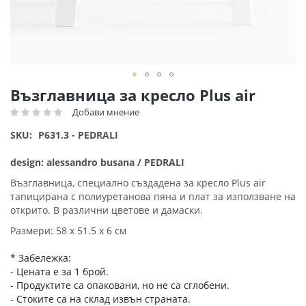
Преминете
Възглавница за кресло Plus air
към
Добави мнение
Рейтинг:
началото
на
SKU
P631.3 - PEDRALI
галерия
със
design: alessandro busana / PEDRALI
снимки
Възглавница, специално създадена за кресло Plus air
тапицирана с полиуретанова пяна и плат за използване на
открито. В различни цветове и дамаски.
Размери: 58 х 51.5 х 6 см
* Забележка:
- Цената е за 1 брой.
- Продуктите са опаковани, но не са сглобени.
- Стоките са на склад извън страната.