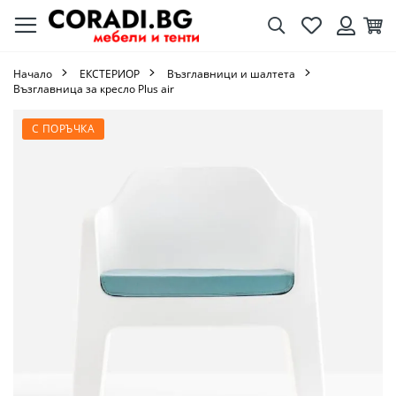
Търсене
Любими
Кол
Вход
Начало
ЕКСТЕРИОР
Възглавници и шалтета
Възглавница за кресло Plus air
Преминете
С ПОРЪЧКА
към
края
на
галерията
на
изображенията