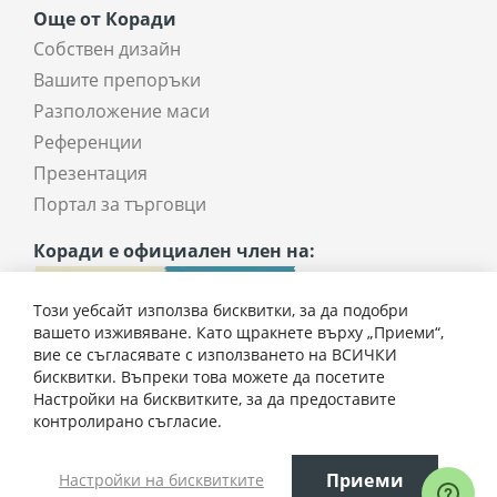
Още от Коради
Собствен дизайн
Вашите препоръки
Разположение маси
Референции
Презентация
Портал за търговци
Коради е официален член на:
Този уебсайт използва бисквитки, за да подобри
вашето изживяване. Като щракнете върху „Приеми“,
вие се съгласявате с използването на ВСИЧКИ
бисквитки. Въпреки това можете да посетите
Настройки на бисквитките, за да предоставите
194,00 € / 379,43 лв.
контролирано съгласие.
Всички права запазени © 2025 coradi.bg
Приеми
Настройки на бисквитките
Добави