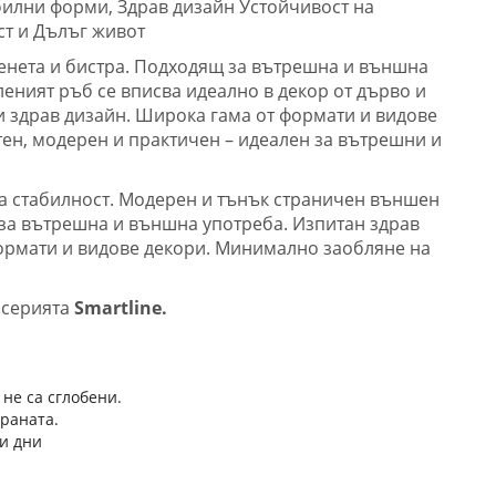
абилни форми, Здрав дизайн Устойчивост на
т и Дълъг живот
енета и бистра. Подходящ за вътрешна и външна
еният ръб се вписва идеално в декор от дърво и
и здрав дизайн. Широка гама от формати и видове
тен, модерен и практичен – идеален за вътрешни и
а стабилност. Модерен и тънък страничен външен
за вътрешна и външна употреба. Изпитан здрав
ормати и видове декори. Минимално заобляне на
а серията
Smartline.
 не са сглобени.
траната.
и дни