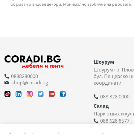
формати и видове декори. Минимално заобляне на ръбовете. Ра
Шоурум
Шоурум гр. Плов
0888280000
бул. Пещерско ш
shop@coradi.bg
координати
088 828 0000
Склад
Парк отдих и кул
088 628 8577
Координати н