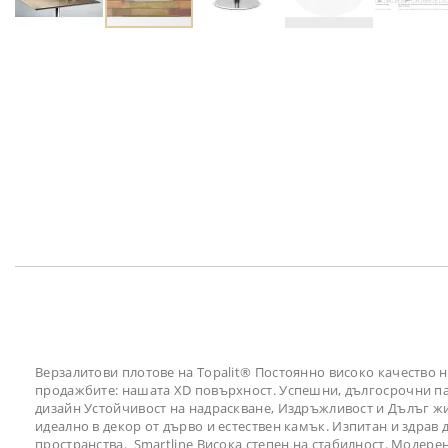
Преминете
към
началото
на
галерия
със
снимки
Верзалитови плотове на Topalit® Постоянно високо качество
продажбите: нашата XD повърхност. Успешни, дългосрочни парт
дизайн Устойчивост на надраскване, Издръжливост и Дълъг жив
идеално в декор от дърво и естествен камък. Изпитан и здра
пространства. Smartline Висока степен на стабилност. Модер