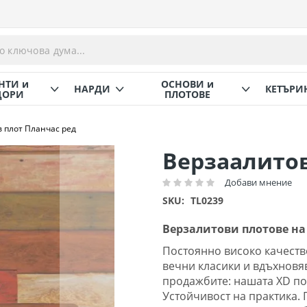
НТИ и
ОСНОВИ и
НАРДИ
КЕТЪРИ
ОРИ
ПЛОТОВЕ
 плот Планчас ред
Верзаалитов
Добави мнение
Рейтинг:
SKU
TL0239
Верзалитови плотове на 
Постоянно високо качеств
вечни класики и вдъхновя
продажбите: нашата XD по
Устойчивост на практика. 