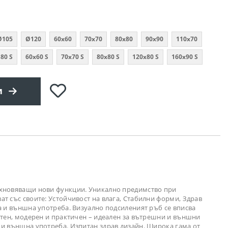
Ø105
Ø120
60x60
70x70
80х80
90х90
110х70
80 S
60x60 S
70x70 S
80x80 S
120x80 S
160x90 S
Добави
и
в
любими
дъхновяващи нови функции. Уникално предимство при
т със своите: Устойчивост на влага, Стабилни форми, Здрав
а и външна употреба. Визуално подсиленият ръб се вписва
ентен, модерен и практичен – идеален за вътрешни и външни
 и външна употреба. Изпитан здрав дизайн. Широка гама от