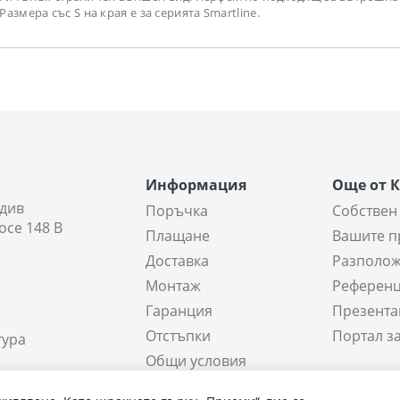
змера със S на края е за серията Smartline.
Информация
Още от 
див
Поръчка
Собствен
осе 148 В
Плащане
Вашите п
Доставка
Разполож
Монтаж
Референ
Гаранция
Презента
Отстъпки
Портал з
тура
Общи условия
а склада