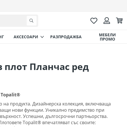
Любими
Коли
Търсене
Вход
МЕБЕЛИ
НГ
AКСЕСОАРИ
РАЗПРОДАЖБА
ПРОМО
 плот Планчас ред
Topalit®
о на продукта. Дизайнерска колекция, включваща
ващи нови функции. Уникално предимство при
върхност. Успешни, дългосрочни партньорства.
Плотовете Topalit® впечатляват със своите: