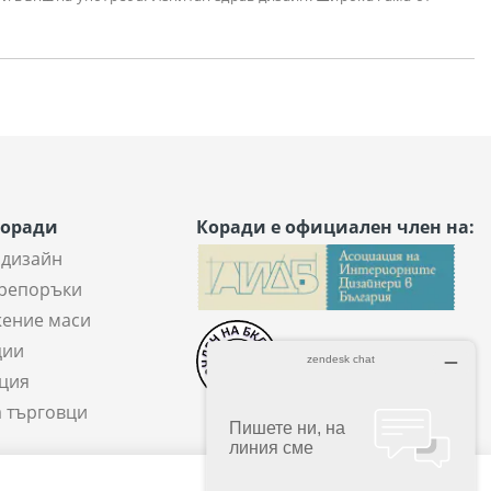
Коради
Коради е официален член на:
 дизайн
репоръки
ение маси
ции
ция
а търговци