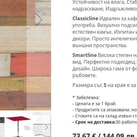
Устойчивост на влага, Ст
надраскване, Издръжливос
Classicline
Идеален за каф
употреба. Визуално подсил
естествен камък. Изпитан 
декори. Просто интелиген
външни пространства.
Smartline
Висока степен н
вид. Перфектно подходящ 
дизайн. Широка гама от ф
ръбовете.
Размера със
S
на края е з
* Забележка:
- Цената е за 1 брой.
- Продуктите са опаковани, но
- Стоките са на склад извън с
Срок на доставка
30 работн
73,67 € / 144,09 лв.