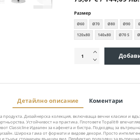
Размер
Ø60
Ø70
Ø80
Ø90
120х80
140х80
Ø70 S
Ø
Добав
Детайлно описание
Коментари
 на продукта. Дизайнерска колекция, включваща вечни класики и в
ньорства. Устойчивост на практика. Плотовете Topalit® впечатлява
от Classicline Идеален за кафенета и бистра. Подходящ за вътрешн
в дизайн. Широка гама от формати и видове декори. Просто интелиг
ен и тънък страничен външен вид. Перфектно подходящ за вътрешна